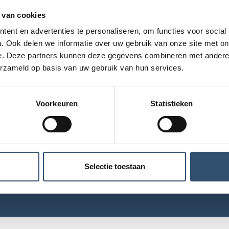
 van cookies
ent en advertenties te personaliseren, om functies voor social
. Ook delen we informatie over uw gebruik van onze site met on
e. Deze partners kunnen deze gegevens combineren met andere i
Algemeen
Helpdesk
Email
erzameld op basis van uw gebruik van hun services.
+45 89 88
+45 89 88
support@ibinder
78 29
78 30
Voorkeuren
Statistieken
Privacybeleid
Over deze site
Whistleblower service
rosoft Azure als dienstverlener. Microsoft is ISO27001- en
Selectie toestaan