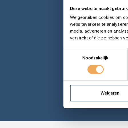
Deze website maakt gebruik
We gebruiken cookies om cont
websiteverkeer te analyseren
media, adverteren en analys
verstrekt of die ze hebben v
Toestemmingsselectie
Noodzakelijk
Cookie beleid
We maken gebruik van Mic
Weigeren