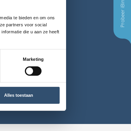
Probeer iBinder
 media te bieden en om ons
ze partners voor social
nformatie die u aan ze heeft
.dk
Marketing
Cookie-instellingen
 ISO27018-gecertificeerd.
Alles toestaan