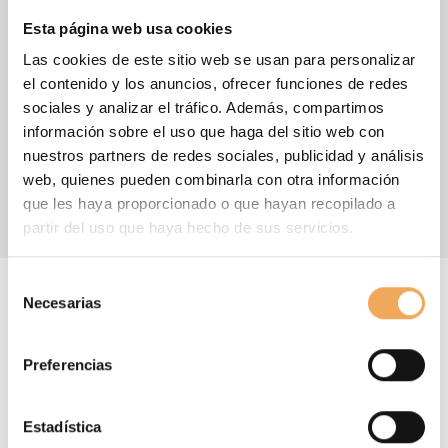
Control de versiones
Esta página web usa cookies
Edición de documentos en línea, varios participantes
Las cookies de este sitio web se usan para personalizar
pueden editar el mismo documento al mismo tiempo
el contenido y los anuncios, ofrecer funciones de redes
sociales y analizar el tráfico. Además, compartimos
información sobre el uso que haga del sitio web con
nuestros partners de redes sociales, publicidad y análisis
Crear una cuenta en iBinder es gratis y tampoco tiene que
web, quienes pueden combinarla con otra información
pagar si trabaja en el proyecto de otra persona.
que les haya proporcionado o que hayan recopilado a
partir del uso que haya hecho de sus servicios.
Selección
Necesarias
de
consentimiento
Preferencias
Menor impacto ambiental
Estadística