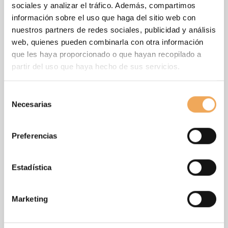
sociales y analizar el tráfico. Además, compartimos
información sobre el uso que haga del sitio web con
nuestros partners de redes sociales, publicidad y análisis
web, quienes pueden combinarla con otra información
que les haya proporcionado o que hayan recopilado a
Deje que le contemos más
partir del uso que haya hecho de sus servicios.
Descubra lo que iBinder puede hacer por usted con una
visita guiada gratuita a nuestra plataforma. Un experto de
Selección
iBinder se pondrá en contacto con usted para hablar de
Necesarias
de
sus necesidades y hacerle una demostración de cómo
consentimiento
puede beneficiarse de utilizar iBinder.
Preferencias
Rellene el formulario y en breve nos pondremos en
contacto con usted.
Estadística
Marketing
Más información sobre