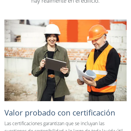
hay realmente en el edificio.
English
Svenska
Dansk
Nederlands
Norsk
Polski
Slovenčina
United States
Suomi
Valor probado con certificación
Las certificaciones garantizan que se incluyan las
cuestiones de sostenibilidad a lo largo de toda la vida útil