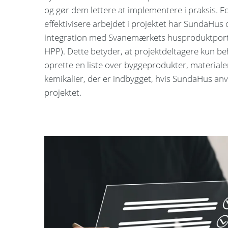
og gør dem lettere at implementere i praksis. Fo
effektivisere arbejdet i projektet har SundaHus
integration med Svanemærkets husproduktport
HPP). Dette betyder, at projektdeltagere kun be
oprette en liste over byggeprodukter, materiale
kemikalier, der er indbygget, hvis SundaHus an
projektet.