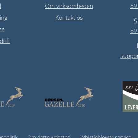
d
Om virksomheden
89
ing
Kontakt os
S
se
89
rift
suppor
vspolitik
Om dette websted
Whistleblower service