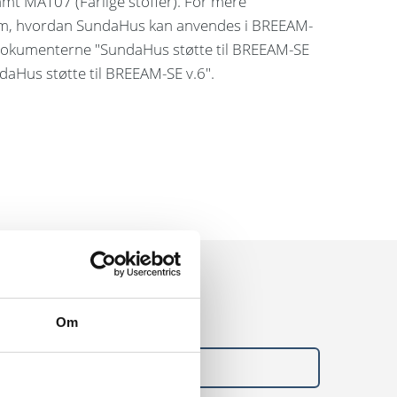
mt MAT07 (Farlige stoffer). For mere
om, hvordan SundaHus kan anvendes i BREEAM-
 dokumenterne "SundaHus støtte til BREEAM-SE
daHus støtte til BREEAM-SE v.6".
 vores specialister
Om