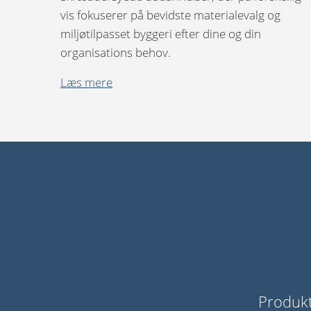
vis fokuserer på bevidste materialevalg og
miljøtilpasset byggeri efter dine og din
organisations behov.
Læs mere
Produk