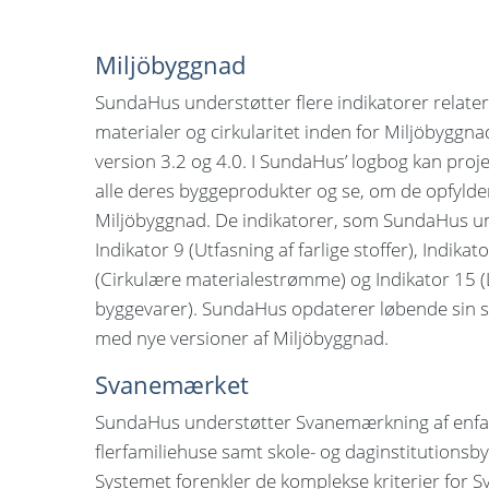
Miljöbyggnad
SundaHus understøtter flere indikatorer relatere
materialer og cirkularitet inden for Miljöbyggna
version 3.2 og 4.0. I SundaHus’ logbog kan proj
alle deres byggeprodukter og se, om de opfylder
Miljöbyggnad. De indikatorer, som SundaHus un
Indikator 9 (Utfasning af farlige stoffer), Indikat
(Cirkulære materialestrømme) og Indikator 15
byggevarer). SundaHus opdaterer løbende sin st
med nye versioner af Miljöbyggnad.
Svanemærket
SundaHus understøtter Svanemærkning af enfa
flerfamiliehuse samt skole- og daginstitutionsb
Systemet forenkler de komplekse kriterier for