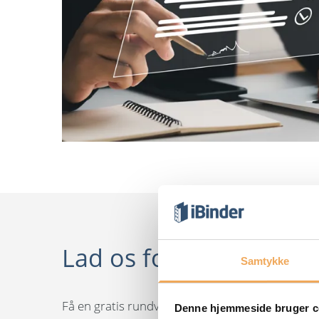
Lad os fortælle dig me
Samtykke
Få en gratis rundvisning på vores platform, og s
Denne hjemmeside bruger c