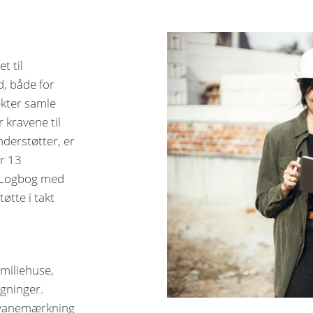
t til
d, både for
ekter samle
 kravene til
derstøtter, er
or 13
 (Logbog med
øtte i takt
miliehuse,
ygninger.
 Svanemærkning