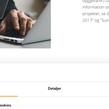
byggevarer) sa
information 
projekter, se
2017" og "Sun
re!
Bliv kontaktet af en af
Detaljer
e, hvad vi kan
ookies