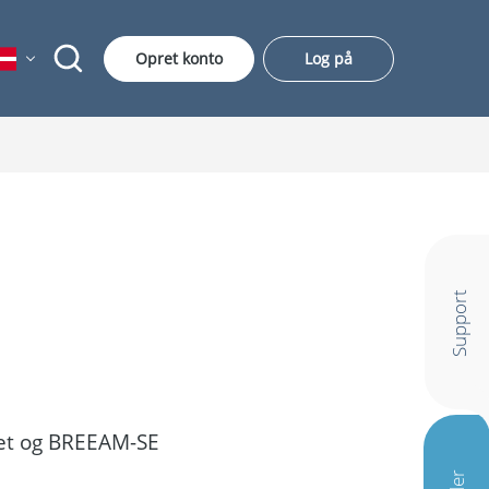
Opret konto
Log på
Support
ket og BREEAM-SE