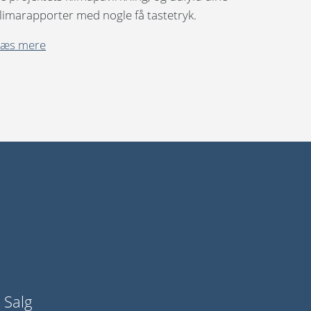
limarapporter med nogle få tastetryk.
Læs mere
Salg