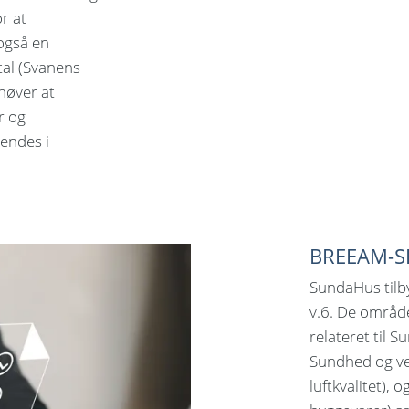
r at
 også en
al (Svanens
høver at
r og
vendes i
BREEAM-S
SundaHus tilb
v.6. De områd
relateret til 
Sundhed og ve
luftkvalitet),