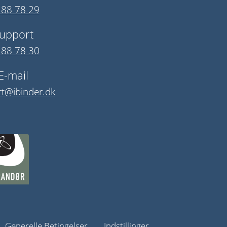
 88 78 29
upport
 88 78 30
E-mail
t@ibinder.dk
Generelle Betingelser
Indstillinger