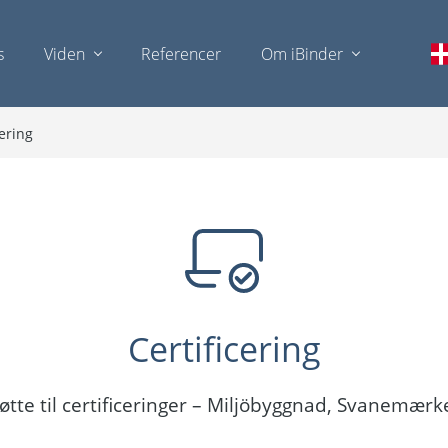
s
Viden
Referencer
Om iBinder
cering
Certificering
tøtte til certificeringer – Miljöbyggnad, Svanemær