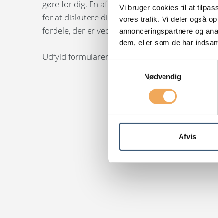
gøre for dig. En af vores eksperter kontakter di
Vi bruger cookies til at tilpas
for at diskutere dit behov og give dig en genne
vores trafik. Vi deler også 
fordele, der er ved at bruge os.
annonceringspartnere og anal
dem, eller som de har indsaml
Udfyld formularen, så kontakter vi dig inden læ
Samtykkevalg
Nødvendig
Afvis