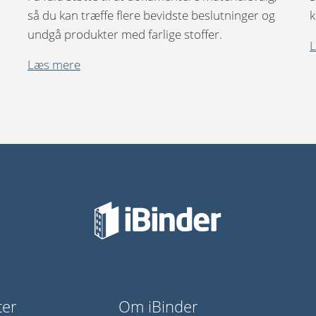
så du kan træffe flere bevidste beslutninger og
k
undgå produkter med farlige stoffer.
Læs mere
ter
Om iBinder