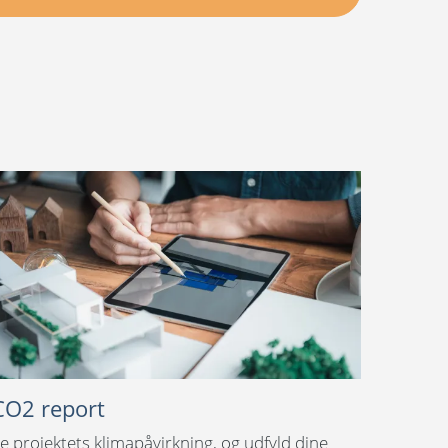
CO2 report
e projektets klimapåvirkning, og udfyld dine