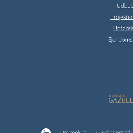
Udbu
Projekter
Udførel
Ejendomsd
Om cookies
iBinders privatli