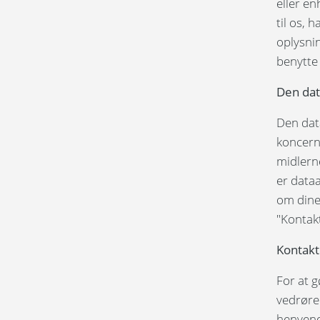
eller en
til os, 
oplysnin
benytte
Den dat
Den dat
koncern
midlern
er data
om dine 
"Kontak
Kontakt
For at g
vedrøre
henvende