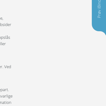
Prøv iBinder
e,
ebsider
opslås
ller
er. Ved
epart.
svarlige
rmation