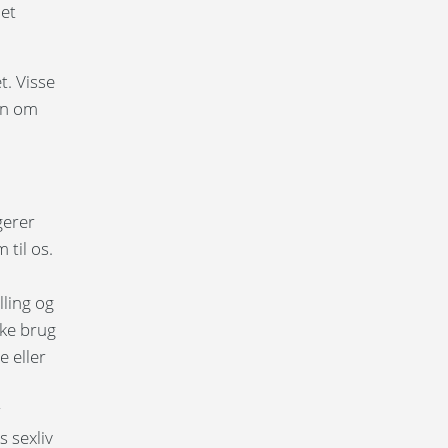
det
t. Visse
on om
gerer
 til os.
lling og
kke brug
e eller
r
 sexliv