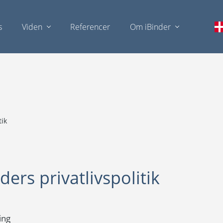
s
Viden
Referencer
Om iBinder
tik
ders privatlivspolitik
ing