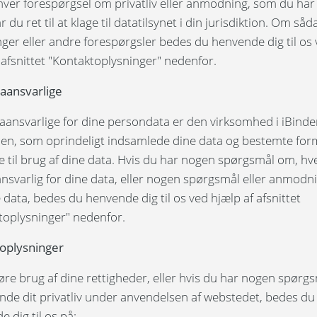
hver forespørgsel om privatliv eller anmodning, som du har 
har du ret til at klage til datatilsynet i din jurisdiktion. Om så
ger eller andre forespørgsler bedes du henvende dig til os 
 afsnittet "Kontaktoplysninger" nedenfor.
aansvarlige
aansvarlige for dine persondata er den virksomhed i iBinde
en, som oprindeligt indsamlede dine data og bestemte for
e til brug af dine data. Hvis du har nogen spørgsmål om, h
ansvarlig for dine data, eller nogen spørgsmål eller anmodn
data, bedes du henvende dig til os ved hjælp af afsnittet
toplysninger" nedenfor.
oplysninger
øre brug af dine rettigheder, eller hvis du har nogen spørg
nde dit privatliv under anvendelsen af webstedet, bedes du
 dig til os på: