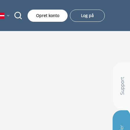
Opret konto
Log på
Support