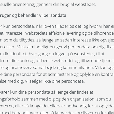
ksuelle orientering) gennem din brug af webstedet.
ruger og behandler vi persondata
r kun persondata, når loven tillader os det, og hvor vi har e
et interesse i webstedets effektive levering og de tilhørende
r, som du tilbydes, så længe en sådan interesse ikke opvejes
eresser. Mest almindeligt bruger vi persondata om dig til at
re din identitet, hver gang du logger på webstedet, til at
trere din konto og forbedre webstedet og tilhørende tjenest
styre og promovere samarbejde og kommunikation. Vi kan og
e dine persondata for at administrere og opfylde en kontrak
lse med dig. Vi sælger ikke dine persondata.
varer kun dine persondata så længe der findes et
ingsforhold sammen med dig og den organisation, som du
terer, eller så længe det ellers er nødvendig for at opfylde
 med behandlingen, eller så længe der foreligger en forplig