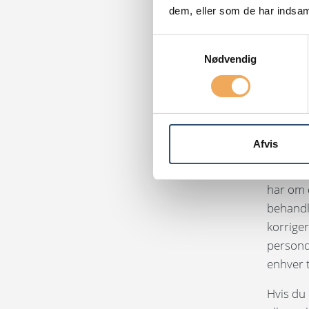
dem, eller som de har indsaml
hjemsted
sikkerhe
Samtykkevalg
efterlev
Nødvendig
modtage
Europa-K
Dine re
Afvis
Under gæ
dine per
har om 
behandl
korriger
persond
enhver t
Hvis du