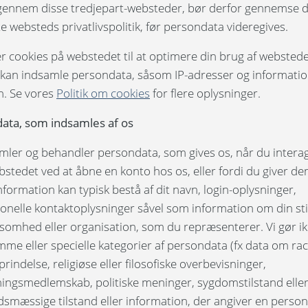
er gennem disse tredjepart-websteder, bør derfor gennemse 
e websteds privatlivspolitik, før persondata videregives.
r cookies på webstedet til at optimere din brug af webstede
 kan indsamle persondata, såsom IP-adresser og informati
. Se vores
Politik om cookies
for flere oplysninger.
ata, som indsamles af os
amler og behandler persondata, som gives os, når du intera
tedet ved at åbne en konto hos os, eller fordi du giver dem
formation kan typisk bestå af dit navn, login-oplysninger,
onelle kontaktoplysninger såvel som information om din sti
ksomhed eller organisation, som du repræsenterer. Vi gør i
mme eller specielle kategorier af persondata (fx data om rac
prindelse, religiøse eller filosofiske overbevisninger,
ningsmedlemskab, politiske meninger, sygdomstilstand elle
smæssige tilstand eller information, der angiver en persons