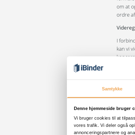
om at op
ordre a
Videreg
I forbin
kan vi 
koncern
af iBin
salg, af
kompete
have adg
Samtykke
anført i
er kræve
Denne hjemmeside bruger c
Vil bes
Vi bruger cookies til at tilpas
vores trafik. Vi deler også 
området
annonceringspartnere og anal
uden dat