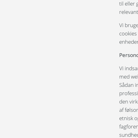
til ell
relevant
Vi bruge
cookies
enheden
Persond
Vi inds
med webs
Sådan in
professi
den vir
af følso
etnisk o
fagfore
sundhed