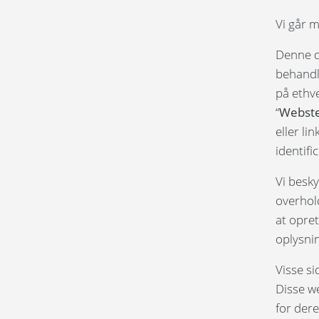
Vi går m
Denne d
behandl
på ethv
“
Webst
eller li
identifi
Vi besk
overhold
at opre
oplysni
Visse si
Disse we
for der