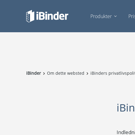
Produkter
Pri
iBinder
Om dette websted
iBinders privatlivspoli
iBin
Indledn