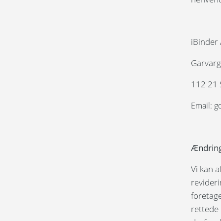
iBinder
Garvarg
112 21 
Email: 
Ændringe
Vi kan a
revideri
foretage
rettede 