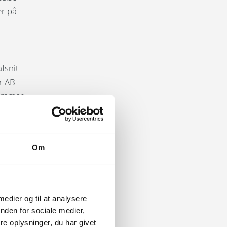
er på
afsnit
r AB-
dlemmer
 (såsom
hed må
Om
formål
hvis det
/EØS-
 medier og til at analysere
nden for sociale medier,
 et land
e oplysninger, du har givet