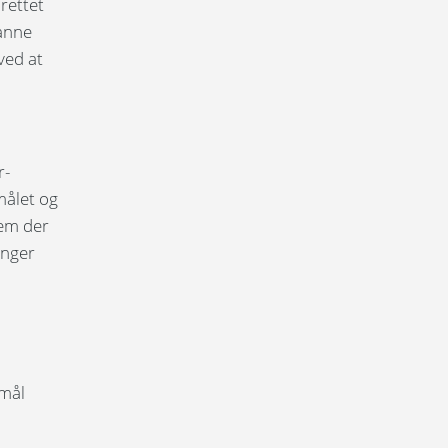
rettet
danne
ved at
r-
målet og
vem der
inger
smål