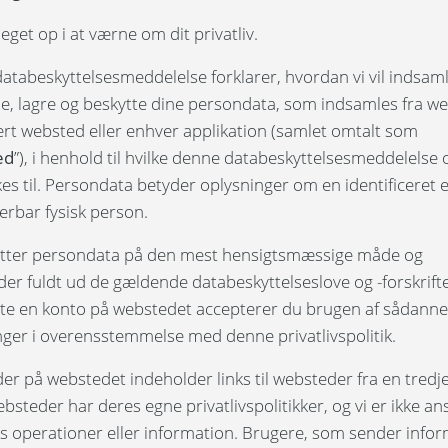
eget op i at værne om dit privatliv.
atabeskyttelsesmeddelelse forklarer, hvordan vi vil indsaml
e, lagre og beskytte dine persondata, som indsamles fra w
ert websted eller enhver applikation (samlet omtalt som
ed
”), i henhold til hvilke denne databeskyttelsesmeddelelse 
nkes til. Persondata betyder oplysninger om en identificeret e
cerbar fysisk person.
ytter persondata på den mest hensigtsmæssige måde og
er fuldt ud de gældende databeskyttelseslove og -forskrift
tte en konto på webstedet accepterer du brugen af sådanne
nger i overensstemmelse med denne privatlivspolitik.
der på webstedet indeholder links til websteder fra en tredj
bsteder har deres egne privatlivspolitikker, og vi er ikke an
es operationer eller information. Brugere, som sender info