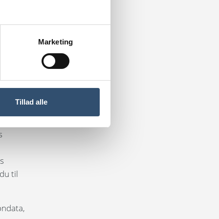
a, som
ale med
Marketing
af
Tillad alle
old til
ta vi
s
is
u til
ondata,