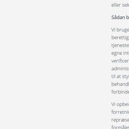
eller se
Sådan b
Vi bruge
berettig
tjeneste
egne int
verifice
adminis
til at 
behandl
forbinde
Vi opbe
forretn
repræsen
formålet