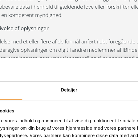
bevare data i henhold til gældende love eller forskrifter ell
f en kompetent myndighed.
ivelse af oplysninger
delse med et eller flere af de formål anført i det foregående 
videregive oplysninger om dig til andre medlemmer af iBinde
en, tredjeparter, som yder tjenester til os eller andre me
der AB-koncernen som led i en selskabsmæssige transaktion
hændelse, reorganisation, fusionering eller opkøb), til de
nte myndigheder og andre tredjeparter, som med rimelig
Detaljer
ang til dine persondata med henblik på et eller flere af de 
 foregående afsnit. Vi kan også videregive dine persondata, 
t af loven, af en regulator eller under retssager.
ookies
træber os altid på at behandle dine persondata inden for EU
se vores indhold og annoncer, til at vise dig funktioner til sociale
oplysninger om din brug af vores hjemmeside med vores partnere i
. Hvis en modtager af dine persondata er hjemmehørende i
ysepartnere. Vores partnere kan kombinere disse data med andr
abeskyttelseslove svarende til dem, der gælder i dit