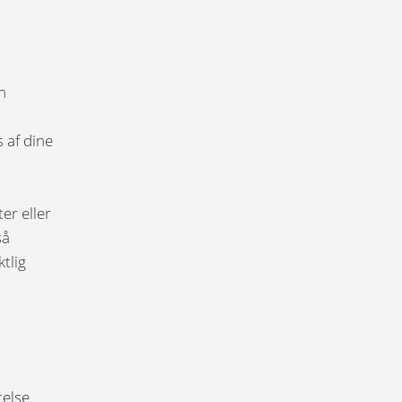
n
 af dine
er eller
så
tlig
telse