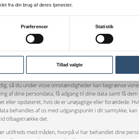
et fra din brug af deres tjenester.
sområde, vil vi sørge for, at der er passende
dsforanstaltninger på plads til at beskytte dine persondat
er vores retslige forpligtelser, såsom en dataoverførselsaft
Præferencer
Statistik
ren baseret på standardkontraktbestemmelser godkendt 
ommissionen til overførsler af persondata til tredjelande.
ttigheder
Tillad valgte
ldende lovgivning kan du have forskellige rettigheder i forh
sondata. Navnlig kan du have ret til at vide, hvilke personda
dig, så du under visse omstændigheder kan begrænse vore
ing af dine persondata, få adgang til dine data samt få dem
et eller opdateret, hvis de er unøjagtige eller forældede. Hv
ata behandles af os med udgangspunkt i dit samtykke, kan d
id tilbagetrække det.
 er utilfreds med måden, hvorpå vi har behandlet dine pers