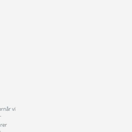
rnår vi
r
drer