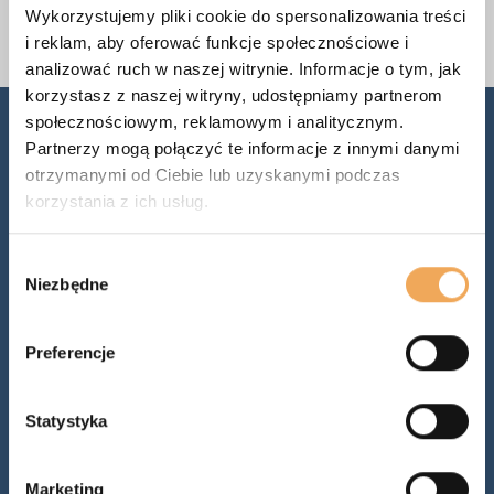
Wróć
Wykorzystujemy pliki cookie do spersonalizowania treści
Svenska
i reklam, aby oferować funkcje społecznościowe i
Dansk
analizować ruch w naszej witrynie. Informacje o tym, jak
korzystasz z naszej witryny, udostępniamy partnerom
Nederlands
społecznościowym, reklamowym i analitycznym.
Partnerzy mogą połączyć te informacje z innymi danymi
Norsk
otrzymanymi od Ciebie lub uzyskanymi podczas
korzystania z ich usług.
Slovenčina
Suomi
Wybór
Niezbędne
zgody
United States
Centrala
Hiszpański
Preferencje
12 307 30 79
Wsparcie
Statystyka
12 307 30 76
Marketing