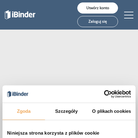
Utwórz konto
Zaloguj się
Rozwiązania
Cena
O nas
Strona nie znaleziona
Zgoda
Szczegóły
O plikach cookies
Żądana strona nie została znaleziona.
Język:
English
Niniejsza strona korzysta z plików cookie