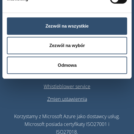
Adres e-mail
info@ibinder.pl
Zezwól na wszystkie
Zezwól na wybór
Cookie Policy
iBinder Privacy Policy
Odmowa
About This Site
Whistleblower service
Zmien ustawiennia
Korzystamy z Microsoft Azure jako dostawcy usług.
Microsoft posiada certyfikaty ISO27001 i
ISO27018.