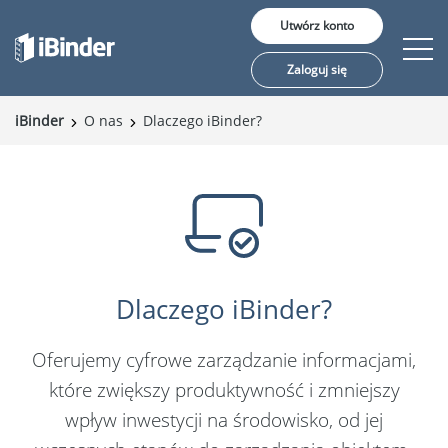
Utwórz konto
Zaloguj się
iBinder
O nas
Dlaczego iBinder?
Rozwiązania
Cena
O nas
Dlaczego iBinder?
Oferujemy cyfrowe zarządzanie informacjami,
Język:
które zwiększy produktywność i zmniejszy
wpływ inwestycji na środowisko, od jej
English