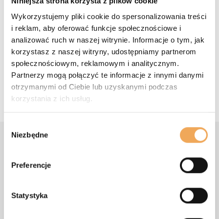
Niniejsza strona korzysta z plików cookie
pozwala każdemu szybko i łatwo rozpocząć pracę
Wykorzystujemy pliki cookie do spersonalizowania treści
nad projektem, niezależnie od lokalizacji i wiedzy
i reklam, aby oferować funkcje społecznościowe i
technicznej. System opiera się na prostocie i
analizować ruch w naszej witrynie. Informacje o tym, jak
dużym doświadczeniu twórców, pozwalającym
korzystasz z naszej witryny, udostępniamy partnerom
przewidzieć prawie wszystkie możliwe sytuacje,
społecznościowym, reklamowym i analitycznym.
które mogą wystąpić w trakcie projektu.
Partnerzy mogą połączyć te informacje z innymi danymi
otrzymanymi od Ciebie lub uzyskanymi podczas
korzystania z ich usług.
Wybór
Niezbędne
zgody
Skontaktuj się z nami
Preferencje
Statystyka