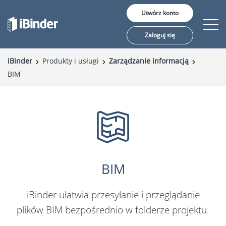
Utwórz konto
Zaloguj się
iBinder
Produkty i usługi
Zarządzanie informacją
BIM
Rozwiązania
Cena
O nas
BIM
Język:
iBinder ułatwia przesyłanie i przeglądanie
plików BIM bezpośrednio w folderze projektu.
English