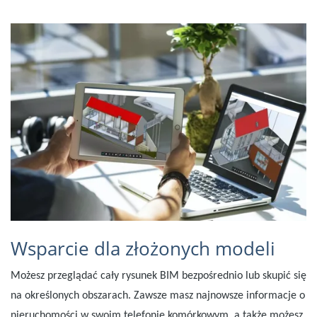
Svenska
Dansk
Nederlands
Norsk
Slovenčina
United States
Hiszpański
Suomi
Wsparcie dla złożonych modeli
Możesz przeglądać cały rysunek BIM bezpośrednio lub skupić się
na określonych obszarach. Zawsze masz najnowsze informacje o
nieruchomości w swoim telefonie komórkowym, a także możesz