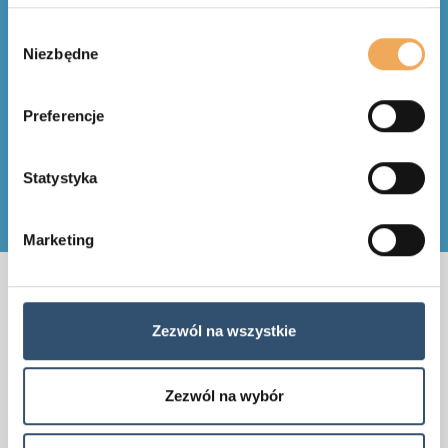
budowlanej
Wybór
Niezbędne
zgody
Działa w aktualnym
środowisku IT,
wymaga tylko
Preferencje
przeglądarki
Statystyka
Marketing
Skontaktuj się z nami
Zezwól na wszystkie
Zezwól na wybór