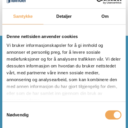
Undersøk flere modeller for å sammenligne ulike
Samtykke
Detaljer
Om
versjoner og oppdage kollisjoner
Denne nettsiden anvender cookies
Vi bruker informasjonskapsler for å gi innhold og
Mer enn bare BIM
annonser et personlig preg, for å levere sosiale
mediefunksjoner og for å analysere trafikken vår. Vi deler
dessuten informasjon om hvordan du bruker nettstedet
vårt, med partnerne våre innen sosiale medier,
annonsering og analysearbeid, som kan kombinere den
med annen informasjon du har gjort tilgjengelig for dem,
eller som de har samlet inn gjennom din bruk av
tjenestene deres.
Minimal
Visning av tegninger
Samtykkevalg
Nødvendig
opplæringstid
direkte på
plattformen