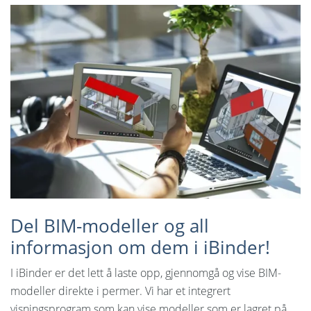
Språk:
English
Svenska
Dansk
Nederlands
Polski
Slovenčina
United States
Del BIM-modeller og all
informasjon om dem i iBinder!
Spansk
I iBinder er det lett å laste opp, gjennomgå og vise BIM-
Suomi
modeller direkte i permer. Vi har et integrert
visningsprogram som kan vise modeller som er lagret på