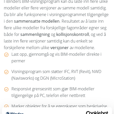
I iBinders BIM-visningsprogram kan du laste inn flere ulike
modeller eller flere versjoner av samme modell samtidig.
Da blir alle funksjonene i visningsprogrammet tilgjengelige
i den
sammensatte modellen
. Resultatet av å laste inn
flere ulike modeller fra forskjellige fagområder egner seg
både for
sammenligning
og
kollisjonskontroll
, og ved å
laste inn flere versjoner samtidig kan du enkelt se
forskjellene mellom ulike
versjoner
av modellene.
Last opp, gjennomgå og vis BIM-modeller direkte i
permer
Visningsprogram som støtter IFC, RVT (Revit), NWD
(Navisworks) og DGN (MicroStation)
Responsivt grensesnitt som gjør BIM-modeller
tilgjengelige på PC, telefon eller nettbrett
Marker objekter for å se egenskaper som beskrivelse,
materiale, volum og areal