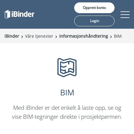
Opprett konto
Login
iBinder
Våre tjenester
Informasjonshåndtering
BIM
Våre tjenester
Pris
Innsikt
Kunder
BIM
Om oss
Med iBinder er det enkelt å laste opp, se og
vise BIM-tegninger direkte i prosjektpermen.