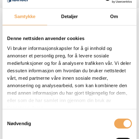
Samtykke
Detaljer
Om
Våre kontorer
Denne nettsiden anvender cookies
Oslo, Norge
Vi bruker informasjonskapsler for å gi innhold og
annonser et personlig preg, for å levere sosiale
iBinder Norge AS
mediefunksjoner og for å analysere trafikken vår. Vi deler
Rosenholmveien 25
dessuten informasjon om hvordan du bruker nettstedet
1414 Trollåsen
vårt, med partnerne våre innen sosiale medier,
Stockholm, Sverige
annonsering og analysearbeid, som kan kombinere den
iBinder
med annen informasjon du har gjort tilgjengelig for dem,
Hantverkargatan 25 B
eller som de har samlet inn gjennom din bruk av
tjenestene deres.
112 21 Stockholm
Köpenhamn, Danmark
Samtykkevalg
Nødvendig
iBinder Danmark ApS
Produktionsvej 12