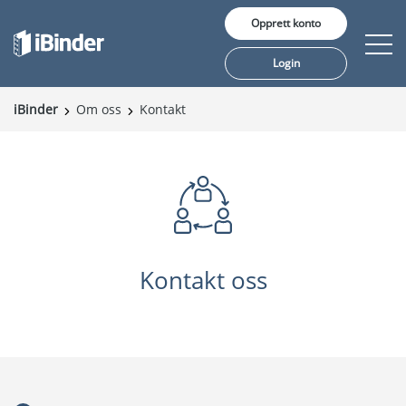
Opprett konto
Login
iBinder
Om oss
Kontakt
Våre tjenester
Pris
Innsikt
Kunder
Kontakt oss
Om oss