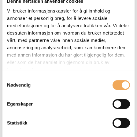
Denne nettsiden anvender cookies
brukes av praktisk talt alle organisasjoner som benytter seg
Vi bruker informasjonskapsler for å gi innhold og
av Microsofts skytjenester.
annonser et personlig preg, for å levere sosiale
mediefunksjoner og for å analysere trafikken vår. Vi deler
dessuten informasjon om hvordan du bruker nettstedet
Fordeler med Single Sign-
vårt, med partnerne våre innen sosiale medier,
On (SSO)
annonsering og analysearbeid, som kan kombinere den
med annen informasjon du har gjort tilgjengelig for dem,
eller som de har samlet inn gjennom din bruk av
Økt brukervennlighet
: Med SSO trenger brukerne
tjenestene deres.
bare å logge seg inn én gang for å få tilgang til alle sine
Samtykkevalg
applikasjoner og systemer. Dermed slipper de å huske
Nødvendig
flere passord, noe som gir en smidigere arbeidsflyt og
sparer tid.
Egenskaper
Mindre passordtretthet
: Ved å redusere antallet
innlogginger per dag reduserer SSO risikoen for såkalt
Statistikk
"passordtretthet", der brukerne blir overveldet av alle