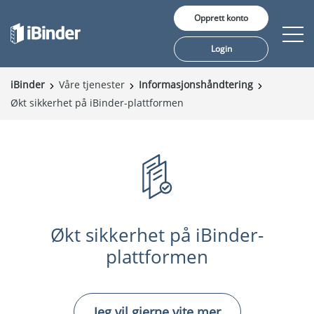
Opprett konto
Login
iBinder
Våre tjenester
Informasjonshåndtering
Økt sikkerhet på iBinder-plattformen
Våre tjenester
Pris
Innsikt
Kunder
Om oss
Økt sikkerhet på iBinder-
plattformen
Jeg vil gjerne vite mer