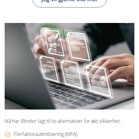
Språk:
English
Svenska
Dansk
Nederlands
Polski
Suomi
United States
Spansk
Nå har iBinder lagt til to alternativer for økt sikkerhet:
Flerfaktorautentisering (MFA)