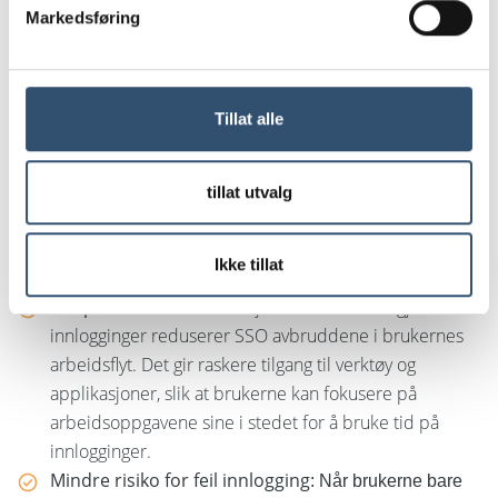
de forskjellige passordene og ofte bare velger enkle
Markedsføring
passord eller ett og samme passord på flere
plattformer, noe som utgjør en sikkerhetsrisiko.
Økt sikkerhet
: SSO reduserer antallet passord en
bruker må administrere. Dette reduserer igjen
Tillat alle
risikoen for passordtyveri. Færre innlogginger
reduserer dessuten risikoen for at phishing-angrep
tillat utvalg
lykkes. SSO kan også kombineres med
flerfaktorautentisering (MFA) for å styrke sikkerheten
ytterligere.
Ikke tillat
Økt produktivitet
: Ved å fjerne behovet for gjentatte
innlogginger reduserer SSO avbruddene i brukernes
arbeidsflyt. Det gir raskere tilgang til verktøy og
applikasjoner, slik at brukerne kan fokusere på
arbeidsoppgavene sine i stedet for å bruke tid på
innlogginger.
Mindre risiko for feil innlogging
: Når brukerne bare