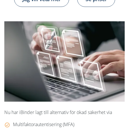
Språk:
English
Dansk
Norsk
Nederlands
Polski
Suomi
United States
Spanska
Nu har iBinder lagt till alternativ för ökad säkerhet via
Multifaktorautentisering (MFA)