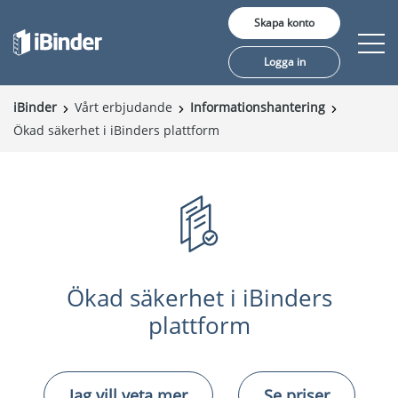
Skapa konto
Logga in
iBinder
Vårt erbjudande
Informationshantering
Ökad säkerhet i iBinders plattform
Erbjudande
Pris
Insikter
Kunder
Om oss
Ökad säkerhet i iBinders
plattform
Jag vill veta mer
Se priser