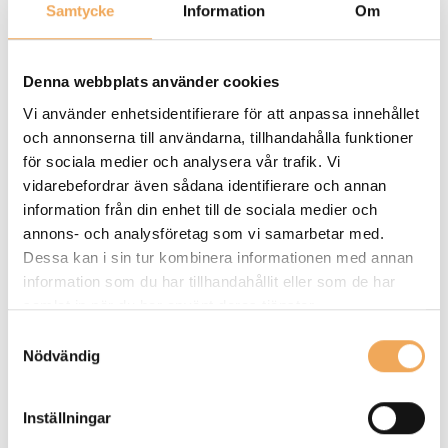
Samtycke
Information
Om
Denna webbplats använder cookies
Fördelar med Single Sign-
Vi använder enhetsidentifierare för att anpassa innehållet
On (SSO)
och annonserna till användarna, tillhandahålla funktioner
för sociala medier och analysera vår trafik. Vi
vidarebefordrar även sådana identifierare och annan
Ökad användarvänlighet:
Med SSO behöver
information från din enhet till de sociala medier och
användare bara logga in en gång för att få tillgång till
annons- och analysföretag som vi samarbetar med.
Dessa kan i sin tur kombinera informationen med annan
alla sina applikationer och system. Detta eliminerar
information som du har tillhandahållit eller som de har
behovet av att komma ihåg flera lösenord, vilket gör
samlat in när du har använt deras tjänster.
det smidigare att arbeta och sparar tid.
Samtyckesval
Minskad lösenordströtthet
: Genom att minska
Nödvändig
antalet inloggningar per dag minskar SSO risken för så
kallad "lösenordströtthet", där användare blir
Inställningar
överväldigade av alla olika lösenord och ofta använder