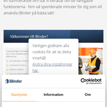
en summerande film där vi berättar om de vanligaste
Språk:
funktionerna - fem väl spenderade minuter för dig som vill
använda iBinder på bästa sätt!
English
Dansk
Norsk
Nederlands
Vänligen godkänn alla
cookies för att se detta
Polski
innehåll.
Ändra dina inställningar
Suomi
här.
United States
Spanska
Samtycke
Information
Om