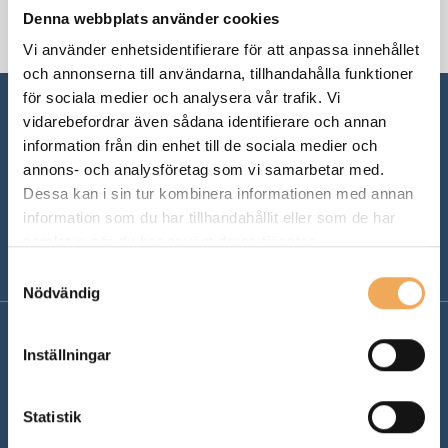
Senast uppdaterat: 20 mars 2026
Denna webbplats använder cookies
Vi använder enhetsidentifierare för att anpassa innehållet
och annonserna till användarna, tillhandahålla funktioner
för sociala medier och analysera vår trafik. Vi
vidarebefordrar även sådana identifierare och annan
information från din enhet till de sociala medier och
annons- och analysföretag som vi samarbetar med.
Dessa kan i sin tur kombinera informationen med annan
information som du har tillhandahållit eller som de har
samlat in när du har använt deras tjänster.
Samtyckesval
Nödvändig
Inställningar
Support
Statistik
Support:
019 - 27 00 00