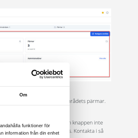
Om
se vilka som har åtkomst till områdets pärmar.
igt önskemål.
gga till nya användare (OBS! Om knappen inte
andahålla funktioner för
n troligtvis det paket som krävs. Kontakta i så
n information från din enhet