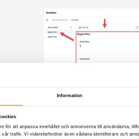
Användare
Information
Klicka på underfliken
Användare
för att 
Det går att söka, filtrera och sortera enl
cookies
Klicka på
+ Lägg till användare
för att lä
e för att anpassa innehållet och annonserna till användarna, tillh
går att klicka på så saknar er organisatio
vår trafik. Vi vidarebefordrar även sådana identifierare och anna