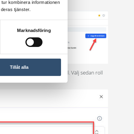
 tur kombinera informationen
deras tjänster.
Marknadsföring
Tillåt alla
och välj de som ska läggas till. Välj sedan roll