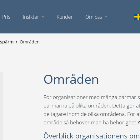
Pris
Insikter
Kunder
Om oss
nspärm
Områden
Områden
För organisationer med många pärmar så
pärmarna på olika områden. Detta gör att 
deltagare inom de olika områdena. För a
område så behöver man ha behörighet
Överblick organisationens o