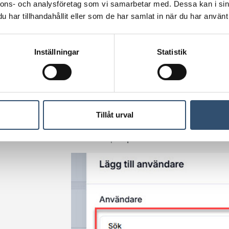
fall
support@ibinder.se
).
nnons- och analysföretag som vi samarbetar med. Dessa kan i sin
har tillhandahållit eller som de har samlat in när du har använt 
Inställningar
Statistik
Tillåt urval
Sök i listan på organisationens användare 
och klicka på
Spara
.