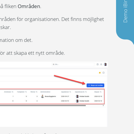
Demo iBinder
å fliken
Områden
.
mråden för organisationen. Det finns möjlighet
skar.
rmation om det.
för att skapa ett nytt område.