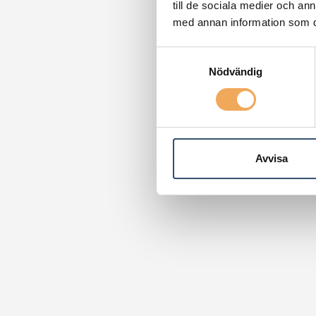
till de sociala medier och a
med annan information som du 
Samtyckesval
Nödvändig
Avvisa