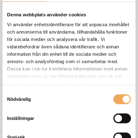
Denna webbplats använder cookies
Vi använder enhetsidentifierare för att anpassa innehållet
och annonserna till användarna, tillhandahålla funktioner
för sociala medier och analysera vår trafik. Vi
vidarebefordrar även sådana identifierare och annan
information från din enhet till de sociala medier och
annons- och analysföretag som vi samarbetar med.
Nu kan ni fylla i pärmryggsbeskrivning. Den kommer att
Dessa kan i sin tur kombinera informationen med annan
visas under namnet på pärmen.
information som du har tillhandahållit eller som de har
Om pärmen ska ha er logotyp, kan ni välja en befintlig för
samlat in när du har använt deras tjänster.
er organisation eller att ladda upp en ny.
Samtyckesval
Klicka sedan på "Gå vidare!".
Nödvändig
Inställningar
Statistik