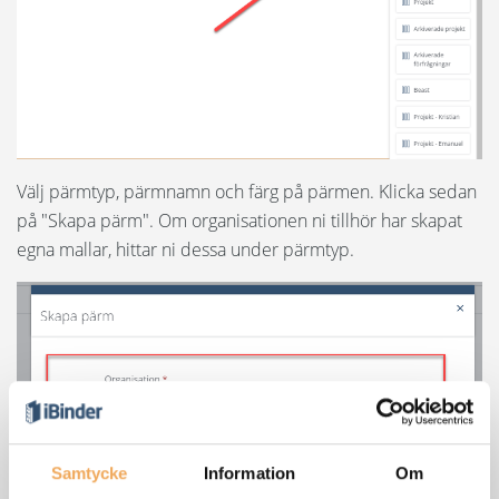
Ärendehantering och checklistor
Urvalspärm
Upphandling - För upphandlare
Välj pärmtyp, pärmnamn och färg på pärmen. Klicka sedan
Upphandling - För anbudsgivare
på "Skapa pärm". Om organisationen ni tillhör har skapat
egna mallar, hittar ni dessa under pärmtyp.
Förvaltning
Organisationspärm
Samtycke
Information
Om