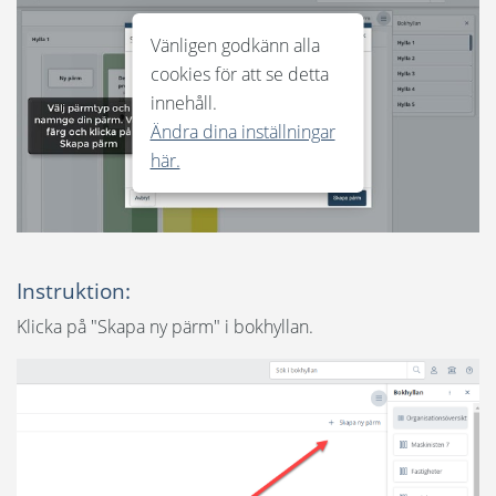
Språk:
Hem och bokhyllan
Vänligen godkänn alla
English
cookies för att se detta
Byggprojekt
innehåll.
Dansk
Ändra dina inställningar
Skapa ny projektpärm
här.
Norsk
Avsluta/Redigera pärm
Nederlands
Bjuda in deltagare och behörigheter
Polski
Instruktion:
Suomi
Skapa/Redigera/Kopiera flikar
Klicka på "Skapa ny pärm" i bokhyllan.
United States
Hantera dokument
Spanska
Meddelanden och frågor/svar
Visningslägen och viewer