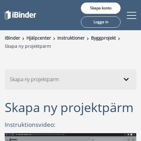
Skapa konto
Logga in
iBinder
Hjälpcenter
Instruktioner
Byggprojekt
Skapa ny projektpärm
Erbjudande
Pris
Insikter
Skapa ny projektpärm
Kunder
Skapa ny projektpärm
Om oss
Instruktionsvideo: