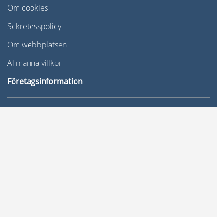
Om cookies
Sekretesspolicy
Om webbplatsen
Allmänna villkor
Företagsinformation
Om oss
Fakturering
Nyheter och press
Whistleblower
Boka en genomgång