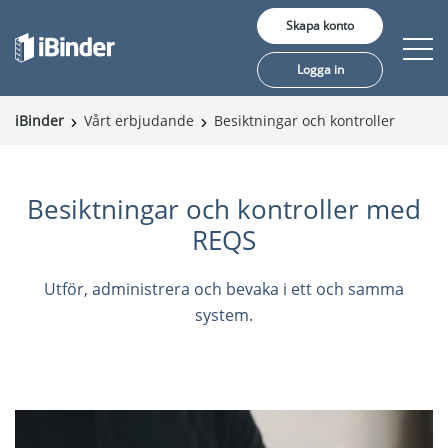
Skapa konto
Logga in
iBinder
Vårt erbjudande
Besiktningar och kontroller
Erbjudande
Pris
Besiktningar och kontroller med
REQS
Insikter
Kunder
Utför, administrera och bevaka i ett och samma
system.
Om oss