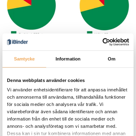
Samtycke
Information
Om
Dashboard - bättre överblick och snabba
beslut
Med en tydlig dashboard får du full kontroll över planering
Denna webbplats använder cookies
och genomförande av besiktningar. Med ett knapptryck
Vi använder enhetsidentifierare för att anpassa innehållet
genererar du och skriver ut rapporter enligt fördefinierade
och annonserna till användarna, tillhandahålla funktioner
mallar eller skräddarsydda egna rapporter.
för sociala medier och analysera vår trafik. Vi
vidarebefordrar även sådana identifierare och annan
REQS omfattar olika moduler som representerar ett brett
information från din enhet till de sociala medier och
spektrum, från OVK (Obligatorisk VentilationsKontroll), SBA
annons- och analysföretag som vi samarbetar med.
(Systematiskt BrandskyddsArbete) till olika specialområden
Dessa kan i sin tur kombinera informationen med annan