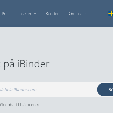
Pris
Insikter
Kunder
Om oss
 på iBinder
S
ök enbart i hjälpcentret