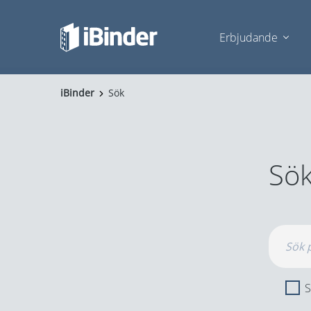
Erbjudande
iBinder
Sök
Sök
S