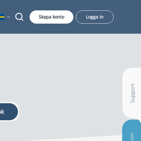
Skapa konto
Logga in
Support
ök