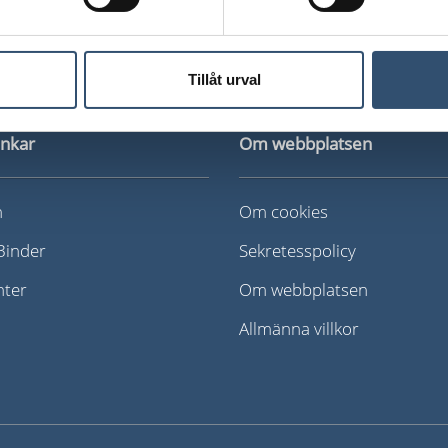
Tillåt urval
änkar
Om webbplatsen
n
Om cookies
iBinder
Sekretesspolicy
nter
Om webbplatsen
Allmänna villkor