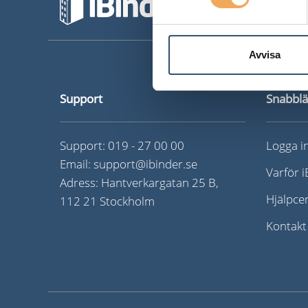
Avvisa
Support
Snabbl
Support:
019 - 27 00 00
Logga i
Email:
support@ibinder.se
Varför 
Adress: Hantverkargatan 25 B,
Hjälpce
112 21 Stockholm
Kontakt