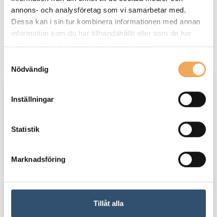
annons- och analysföretag som vi samarbetar med.
Dessa kan i sin tur kombinera informationen med annan
information som du har tillhandahållit eller som de har
Aktuellt iBinder Group
samlat in när du har använt deras tjänster.
Samtyckesval
Nödvändig
Inställningar
Statistik
Marknadsföring
Tillåt alla