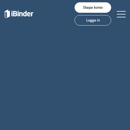
Skapa konto
Logga in
Erbjudande
Pris
Insikter
Kunder
Om oss