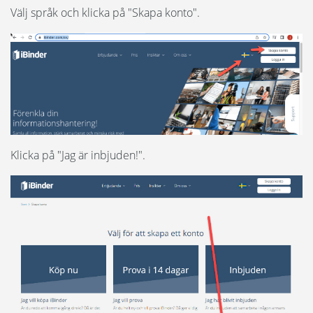
Språk:
Välj språk och klicka på "Skapa konto".
English
Skapa konto
Dansk
Glömt lösenord
Norsk
Multifaktorautentisering
Nederlands
Klicka på "Jag är inbjuden!".
Ändra kontoinformation
Polski
Suomi
Byta e-post
United States
Avsluta konto
Spanska
Notifikationer
iBinder Group-konto