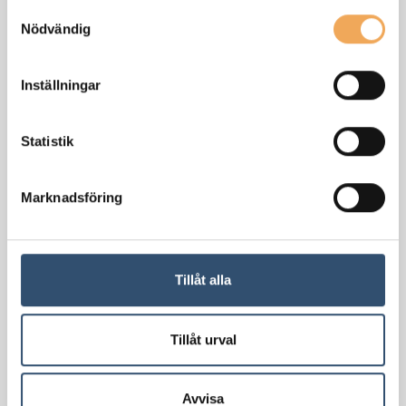
Samtyckesval
Nödvändig
Inställningar
Statistik
Marknadsföring
Nu är ert konto skapat och ni kommer direkt in på er
Tillåt alla
bokhylla.
Tillåt urval
Senast uppdaterat: 8 okt. 2024
Avvisa