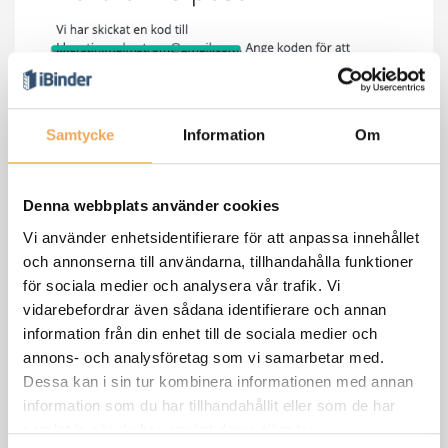
Samtycke
Information
Om
Denna webbplats använder cookies
Fyll i ert namn och skapa ett lösenord. Kryssa i Acceptera
Vi använder enhetsidentifierare för att anpassa innehållet
villkor och klicka på "Skapa konto".
och annonserna till användarna, tillhandahålla funktioner
för sociala medier och analysera vår trafik. Vi
vidarebefordrar även sådana identifierare och annan
information från din enhet till de sociala medier och
annons- och analysföretag som vi samarbetar med.
Dessa kan i sin tur kombinera informationen med annan
information som du har tillhandahållit eller som de har
samlat in när du har använt deras tjänster.