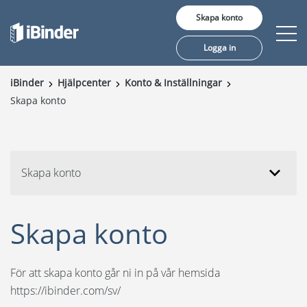
Skapa konto
Logga in
iBinder
Hjälpcenter
Konto & Inställningar
Skapa konto
Erbjudande
Pris
Insikter
Skapa konto
Kunder
Skapa konto
Om oss
För att skapa konto går ni in på vår hemsida
https://ibinder.com/sv/