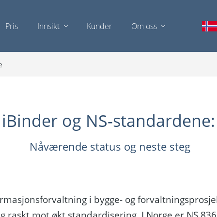
Pris
Innsikt
Kunder
Om oss
e
iBinder og NS-standardene:
Nåværende status og neste steg
ormasjonsforvaltning i bygge- og forvaltningsprosje
g raskt mot økt standardisering. I Norge er NS 83