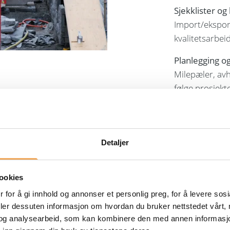
Sjekklister og
Import/eksport
kvalitetsarbeid
Planlegging o
Milepæler, avh
følge prosjekte
BIM-støtte
Innebygd IFC-v
kobling mello
Detaljer
ookies
 for å gi innhold og annonser et personlig preg, for å levere sos
deler dessuten informasjon om hvordan du bruker nettstedet vårt,
 mer
og analysearbeid, som kan kombinere den med annen informasjon d