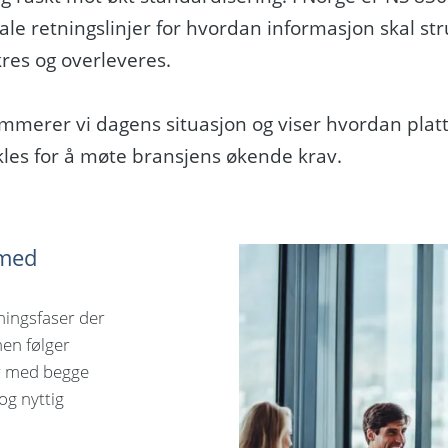
ale retningslinjer for hvordan informasjon skal str
kres og overleveres.
merer vi dagens situasjon og viser hvordan pla
kles for å møte bransjens økende krav.
 med
tningsfaser der
men følger
r med begge
og nyttig