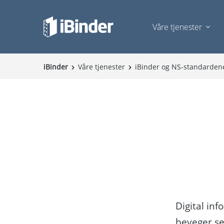
Våre tjenester
iBinder
Våre tjenester
iBinder og NS-standarden
Digital inf
beveger se