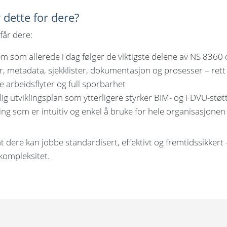
 dette for dere?
får dere:
em som allerede i dag følger de viktigste delene av NS 8360
r, metadata, sjekklister, dokumentasjon og prosesser – rett
le arbeidsflyter og full sporbarhet
lig utviklingsplan som ytterligere styrker BIM- og FDVU-støt
ing som er intuitiv og enkel å bruke for hele organisasjonen
t dere kan jobbe standardisert, effektivt og fremtidssikkert
kompleksitet.