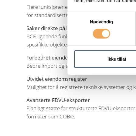
dem, eller som de har samlet
Flere funksjoner er allerede under utvikling for 
for standardiserte informasjonsflyter ytterligere
Samtykkevalg
Nødvendig
Saker direkte på IFC-objekter
BCF-lignende funksjonalitet gjør det mulig å kobl
spesifikke objekter i modellen.
Forbedret eiendomsstruktur
Ikke tillat
Bedre import og eksport av eiendomsdata.
Utvidet eiendomsregister
Mulighet for å registrere tekniske systemer og
Avanserte FDVU-eksporter
Planlagt støtte for strukturerte FDVU-eksporter 
formater som COBie.