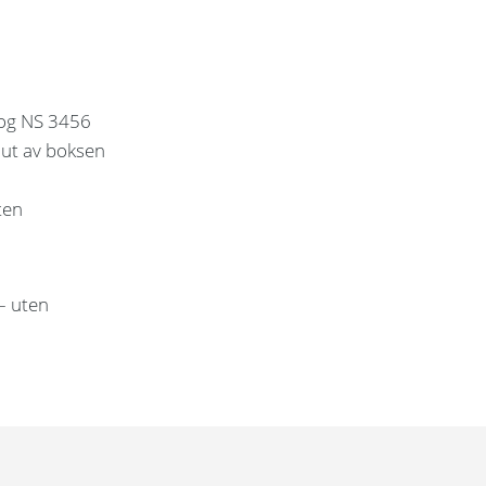
 og NS 3456
 ut av boksen
ten
 – uten