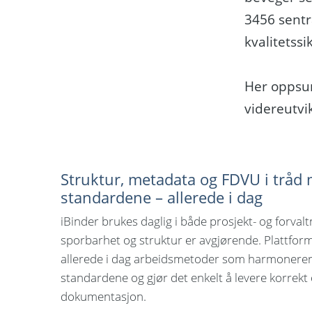
3456 sentr
kvalitetssi
Her oppsum
videreutvi
Struktur, metadata og FDVU i tråd
standardene – allerede i dag
iBinder brukes daglig i både prosjekt- og forval
sporbarhet og struktur er avgjørende. Plattfor
allerede i dag arbeidsmetoder som harmonere
standardene og gjør det enkelt å levere korrekt 
dokumentasjon.