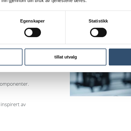
 inn gjennom din bruk av tjenestene deres.
å styrke støtte
.
Egenskaper
Statistikk
e saker til
tillat utvalg
 komponenter.
inspirert av