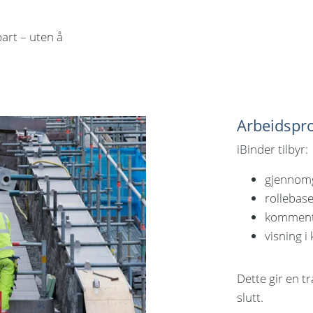
art – uten å
Arbeidspro
iBinder tilbyr:
gjennomg
rollebase
kommenta
visning i
Dette gir en t
slutt.