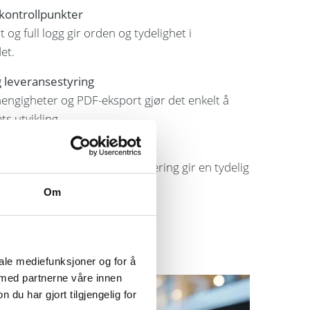
 kontrollpunkter
 og full logg gir orden og tydelighet i
et.
g leveransestyring
engigheter og PDF-eksport gjør det enkelt å
ts utvikling.
isning med filtrering og markering gir en tydelig
m dokumentasjon og modell.
Om
iale mediefunksjoner og for å
 med partnerne våre innen
u har gjort tilgjengelig for