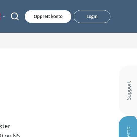
Opprett konto
Login
Support
kter
60 og NS