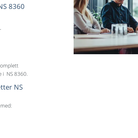
 NS 8360
r
komplett
 i NS 8360.
tter NS
 med: