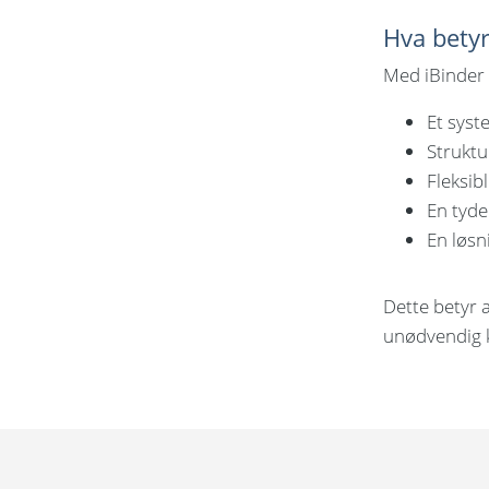
Hva betyr
Med iBinder 
Et syst
Struktu
Fleksib
En tyde
En løsn
Dette betyr a
unødvendig 