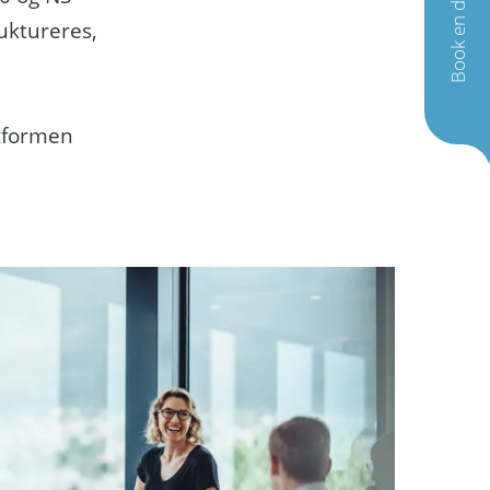
Book en demo
uktureres,
ttformen