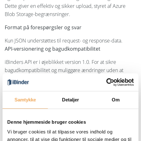
Dette giver en effektiv og sikker upload, styret af Azure
Blob Storage-begrænsninger.
Format på forespørgsler og svar
Kun JSON understøttes til request- og response-data.
API-versionering og bagudkompatibilitet
iBinders API er i øjeblikket version 1.0. For at sikre
bagudkompatibilitet og muliggøre ændringer uden at
ødelægge eksisterende integrationer bruges
versionsstyring. Version 1.0 har ingen versionsindikator i
URL’en (base-URL: https://api.ibinder.com/). Fremtidige
Samtykke
Detaljer
Om
versioner vil have versionsnummer i URL’en, f.eks.
https://api.ibinder.com/v2.
Denne hjemmeside bruger cookies
iBinder bestræber sig på at undgå ændringer, der bryder
funktionalitet, og foretrækker i stedet gradvise tilføjelser.
Vi bruger cookies til at tilpasse vores indhold og
annoncer, til at vise dig funktioner til sociale medier og til
Ved behov for ændringer gives der forhåndsbesked, og