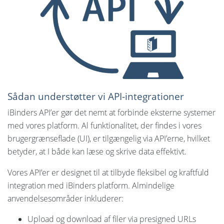
Sprog:
English
Svenska
Norsk
Nederlands
Sådan understøtter vi API-integrationer
iBinders API’er gør det nemt at forbinde eksterne systemer
Polski
med vores platform. Al funktionalitet, der findes i vores
Suomi
brugergrænseflade (UI), er tilgængelig via API’erne, hvilket
betyder, at I både kan læse og skrive data effektivt.
United States
Vores API’er er designet til at tilbyde fleksibel og kraftfuld
Spansk
integration med iBinders platform. Almindelige
anvendelsesområder inkluderer:
Upload og download af filer via presigned URLs