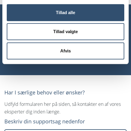
Tillad alle
Har I særlige behov eller
ønsker? Vores supportteam
Tillad valgte
hjælper jer gerne med at finde
den rette løsning.
Afvis
Har I særlige behov eller ønsker?
Udfyld formularen her på siden, så kontakter en af vores
eksperter dig inden længe.
Beskriv din supportsag nedenfor