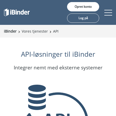
Opret konto
Log på
iBinder
Vores tjenester
API
Produkter
Pris
API-løsninger til iBinder
Viden
Integrer nemt med eksterne systemer
Referencer
Om iBinder