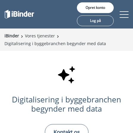
Opret konto
Log på
iBinder
Vores tjenester
Digitalisering i byggebranchen begynder med data
Produkter
Pris
Viden
Referencer
Om iBinder
Digitalisering i byggebranchen
begynder med data
Kontakt os