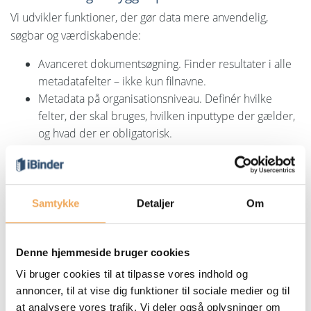
Vi udvikler funktioner, der gør data mere anvendelig,
søgbar og værdiskabende:
Avanceret dokumentsøgning. Finder resultater i alle
metadatafelter – ikke kun filnavne.
Metadata på organisationsniveau. Definér hvilke
felter, der skal bruges, hvilken inputtype der gælder,
og hvad der er obligatorisk.
Struktur og skabeloner. Sikrer, at alle projekter drives
konsekvent og følger branchestandarder.
Rettighedsstyring, logfiler og notifikationer. Giver
kontrol, transparens og tryghed i
Samtykke
Detaljer
Om
informationsstrømmen.
AI til metadata (på vej). Muliggør udtræk af
Denne hjemmeside bruger cookies
information direkte fra tegninger og dokumenter.
AI, der beriger data (på vej). Næste skridt bliver at
Vi bruger cookies til at tilpasse vores indhold og
lade AI automatisk gøre data mere tilgængelig og
annoncer, til at vise dig funktioner til sociale medier og til
anvendelig.
at analysere vores trafik. Vi deler også oplysninger om