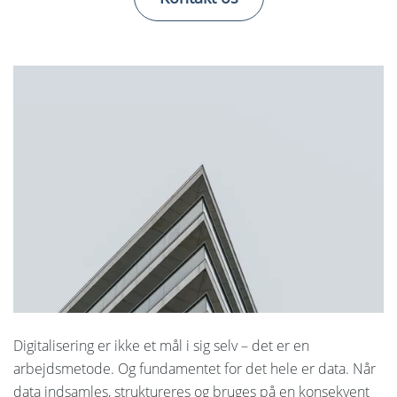
Sprog:
English
Svenska
Norsk
Nederlands
Polski
Suomi
United States
Spansk
Digitalisering er ikke et mål i sig selv – det er en
arbejdsmetode. Og fundamentet for det hele er data. Når
data indsamles, struktureres og bruges på en konsekvent