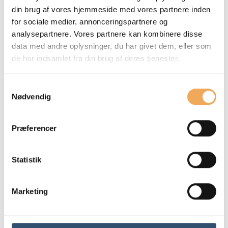
din brug af vores hjemmeside med vores partnere inden
for sociale medier, annonceringspartnere og
analysepartnere. Vores partnere kan kombinere disse
data med andre oplysninger, du har givet dem, eller som
de har indsamlet fra din brug af deres tjenester.
Samtykkevalg
Nødvendig
Præferencer
Statistik
Marketing
Digitalisering handler ikke om at samle flere
systemer – men om at bruge data smartere
Med den rette struktur, konfiguration og snart også AI som