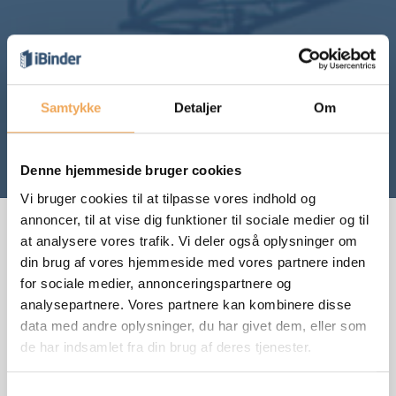
Samtykke
Detaljer
Om
Denne hjemmeside bruger cookies
Vi bruger cookies til at tilpasse vores indhold og
annoncer, til at vise dig funktioner til sociale medier og til
at analysere vores trafik. Vi deler også oplysninger om
Bliv kontaktet af en af vores specialister
din brug af vores hjemmeside med vores partnere inden
for sociale medier, annonceringspartnere og
analysepartnere. Vores partnere kan kombinere disse
data med andre oplysninger, du har givet dem, eller som
de har indsamlet fra din brug af deres tjenester.
Samtykkevalg