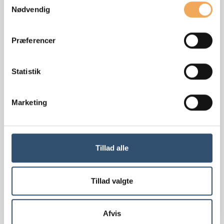
Nødvendig
Præferencer
Statistik
Marketing
Tillad alle
Læs mere om vores
privatlivspolitik
Tillad valgte
Afvis
Lad os fortælle dig mere!