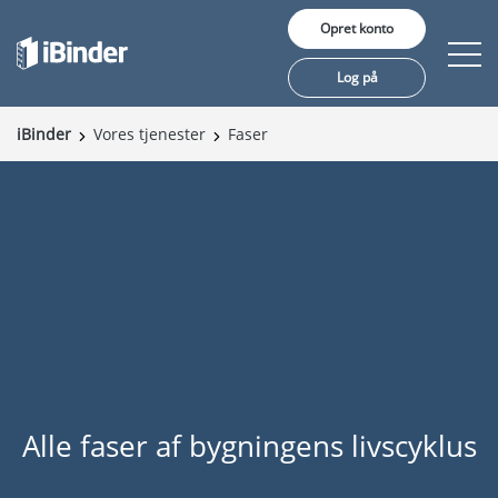
Opret konto
Log på
iBinder
Vores tjenester
Faser
Produkter
Pris
Viden
Referencer
Om iBinder
Alle faser af bygningens livscyklus