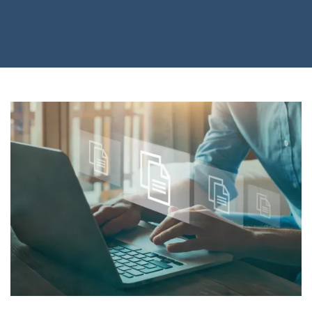
Sprog:
English
Svenska
Nederlands
Norsk
Polski
Slovenčina
United States
Spansk
Suomi