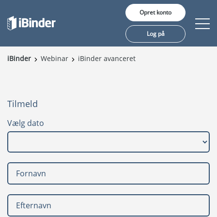
Opret konto
Log på
iBinder
Webinar
iBinder avanceret
Produkter
Pris
Tilmeld
Viden
Vælg dato
Referencer
Om iBinder