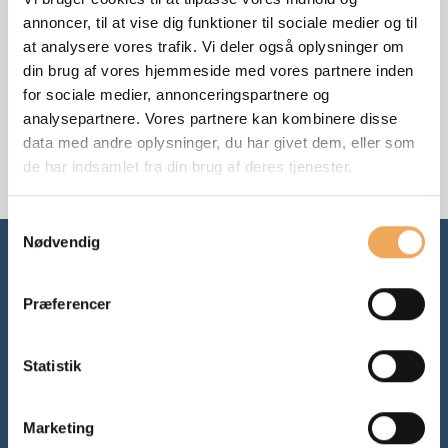
undervejs.
annoncer, til at vise dig funktioner til sociale medier og til
at analysere vores trafik. Vi deler også oplysninger om
Er du ny bruger af iBinder, kan vi anbefale webinaret
din brug af vores hjemmeside med vores partnere inden
”iBinder for nye brugere” som man kan melde sig til på
for sociale medier, annonceringspartnere og
vores hjemmeside. Der går vi blandt andet igennem alle
analysepartnere. Vores partnere kan kombinere disse
grundlæggende funktioner i iBinder.
data med andre oplysninger, du har givet dem, eller som
de har indsamlet fra din brug af deres tjenester.
Samtykkevalg
Nødvendig
Præferencer
Statistik
Produkter
Marketing