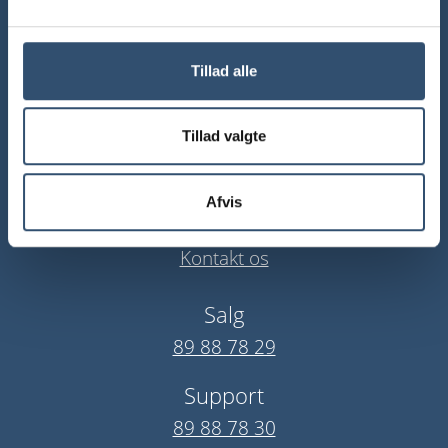
Udbud
Projektering
Tillad alle
Udførelse
Ejendomsdrift
Tillad valgte
Om iBinder
Afvis
Om virksomheden
Kontakt os
Salg
89 88 78 29
Support
89 88 78 30