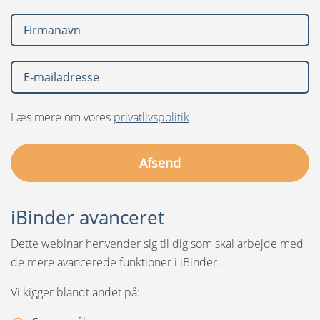
Sprog:
Svenska
English
Nederlands
Læs mere om vores
privatlivspolitik
Norsk
Polski
Suomi
iBinder avanceret
United States
Dette webinar henvender sig til dig som skal arbejde med
Spansk
de mere avancerede funktioner i iBinder.
Vi kigger blandt andet på: