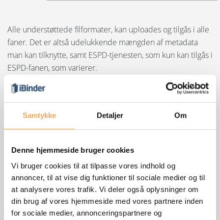
Alle understøttede filformater, kan uploades og tilgås i alle
faner. Det er altså udelukkende mængden af metadata
man kan tilknytte, samt ESPD-tjenesten, som kun kan tilgås i
ESPD-fanen, som varierer.
Man sletter fanen ved at klikke på den røde "Slet" knap.
Samtykke
Detaljer
Om
Denne hjemmeside bruger cookies
Vi bruger cookies til at tilpasse vores indhold og
annoncer, til at vise dig funktioner til sociale medier og til
at analysere vores trafik. Vi deler også oplysninger om
din brug af vores hjemmeside med vores partnere inden
for sociale medier, annonceringspartnere og
Der kan sagtens foretages flere ændringer på tværs af