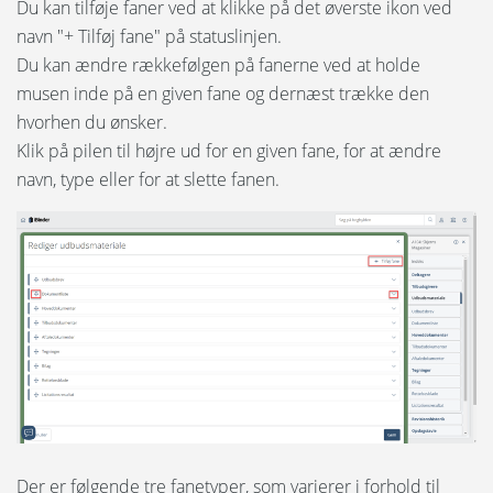
Du kan tilføje faner ved at klikke på det øverste ikon ved
Kopier dokumenter
navn "+ Tilføj fane" på statuslinjen.
Du kan ændre rækkefølgen på fanerne ved at holde
Afleveringskrav
musen inde på en given fane og dernæst trække den
hvorhen du ønsker.
Opret offentligt link
Klik på pilen til højre ud for en given fane, for at ændre
navn, type eller for at slette fanen.
Opret & udsend ESPD
Udgiv udbudsmaterialet
Opslagstavlen
Spørgsmål & svar
Revisioner
Dokumentvisning
Der er følgende tre fanetyper, som varierer i forhold til