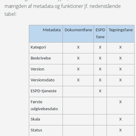
mængden af metadata og funktioner jf. nedenstående
Download filer
tabel:
Viewer
Metadata
Dokumentfane
ESPD
Tegningsfane
fane
Tilbudsoversigt
Kategori
X
X
X
Udbud for tilbudsgivere
Beskrivelse
X
X
X
Organisationsringbind
Version
X
X
X
Versionsdato
X
X
X
Registreringer
ESPD-tjeneste
X
Første
X
udgivelsesdato
Skala
X
Status
X