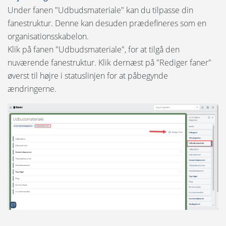
Sprog:
Under fanen "Udbudsmateriale" kan du tilpasse din
Projekt
fanestruktur. Denne kan desuden prædefineres som en
English
organisationsskabelon.
Udbud for ordregiver
Klik på fanen "Udbudsmateriale", for at tilgå den
Svenska
nuværende fanestruktur. Klik dernæst på "Rediger faner"
Opret et udbudsringbind
Norsk
øverst til højre i statuslinjen for at påbegynde
ændringerne.
Rediger, arkiver eller slet et udbudsringbind
Nederlands
Deltagere & rettigheder
Polski
Suomi
Inviter tilbudsgivere
United States
Slet, rediger eller opret faner
Spansk
Upload udbudsmaterialet
Ændring af filers metadata