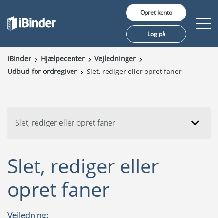
Opret konto
Log på
iBinder
Hjælpecenter
Vejledninger
Udbud for ordregiver
Slet, rediger eller opret faner
Produkter
Pris
Viden
Slet, rediger eller opret faner
Referencer
Slet, rediger eller
Om iBinder
opret faner
Vejledning: