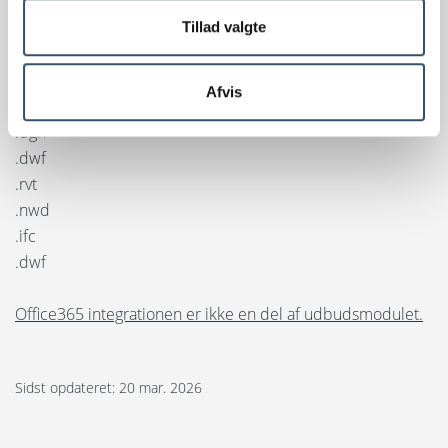
.svg
Tillad valgte
Tegninger og 3D:
.dwg
Afvis
.dxf
.dgn
.dwf
.rvt
.nwd
.ifc
.dwf
Office365 integrationen er ikke en del af udbudsmodulet.
Sidst opdateret: 20 mar. 2026