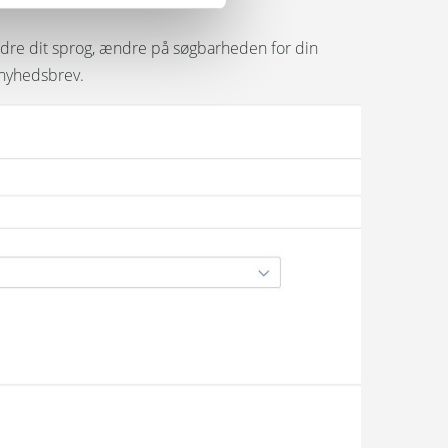
ndre dit sprog, ændre på søgbarheden for din
 nyhedsbrev.