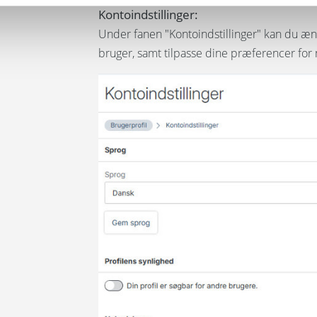
Kontoindstillinger:
Under fanen "Kontoindstillinger" kan du æ
bruger, samt tilpasse dine præferencer for