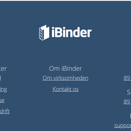
ter
Om iBinder
d
Om virksomheden
89
ing
Kontakt os
S
se
89
rift
suppor