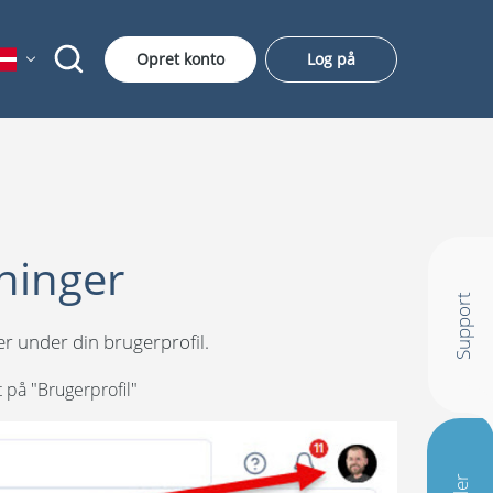
Opret konto
Log på
ninger
Support
r under din brugerprofil.
 på "Brugerprofil"