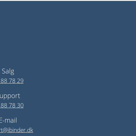
Salg
 88 78 29
upport
 88 78 30
E-mail
t@ibinder.dk