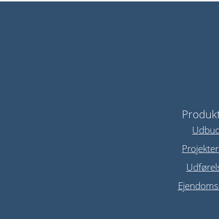
Produk
Udbu
Projekter
Udførel
Ejendomsd