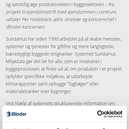
og samtidig øge produktiviteten i byggesektoren
– fra
projekt til ejendomsdrift med ejendommen i centrum,
udtaler Per Hedebäck, adm. direktør og koncernchef i
iBinder-koncernen.
SundaHus har siden 1990 arbejdet på at skabe metoder,
systemer og tjenester for giftfrie og mere langsigtede,
bæredygtigt byggede omgivelser. Systemet SundaHus
Miljødata gør det let for alle, som er involveret i
byggeprocessen, at finde ud af, om produkter i et projekt
opfylder specifikke miljøkrav, at udarbejde
klimarapporter samt opbygge ”logbøger” eller
materialebanker over bygninger.
Ved hjælp af systemets strukturerede information om
blandt andet kunders bygninger, med 49.000 bedømte
produkter (230.000 artikler), 4.500 varemærker, mere
end 10.000 kemiske stoffer lægges grunden til en mere