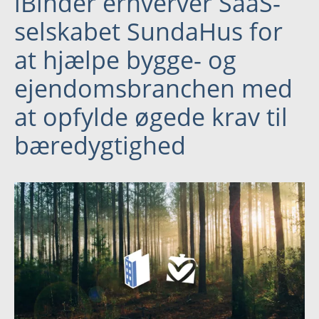
iBinder erhverver SaaS-
Sprog:
selskabet SundaHus for
English
at hjælpe bygge- og
Nederlands
ejendomsbranchen med
Norsk
at opfylde øgede krav til
Polski
bæredygtighed
Slovenčina
Suomi
United States
Svenska
Spansk