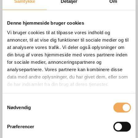
Samtykke
Detaljer
Om
cirkulær og effektiv byggebranche.
- Hos iBinder ser vi store muligheder for, at
Denne hjemmeside bruger cookies
bæredygtighed kan blive en endnu mere naturlig og
Vi bruger cookies til at tilpasse vores indhold og
integreret del af kundernes processer. Særlig interessant
annoncer, til at vise dig funktioner til sociale medier og til
er også mulighederne for ekspansion på det europæiske
at analysere vores trafik. Vi deler også oplysninger om
marked. Sammen kan vi skabe grundlaget for et
din brug af vores hjemmeside med vores partnere inden
bæredygtigt samarbejde (foundation for sustainable
for sociale medier, annonceringspartnere og
collaboration) både i og uden for Sverige, udtaler Lisa
analysepartnere. Vores partnere kan kombinere disse
Elfström, adm. direktør for SundaHus.
data med andre oplysninger, du har givet dem, eller som
de har indsamlet fra din brug af deres tjenester.
Efter sammenlægningen vil iBinder-Group have 100
medarbejdere og omsætte for 175 millioner SEK.
Samtykkevalg
Nødvendig
For mere information bedes du henvende dig til
Præferencer
Per Hedebäck, adm. direktør og koncernchef for iBinder: