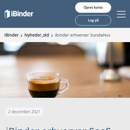
Opret konto
Log på
iBinder
Nyheder_old
ibinder erhverver SundaHus
Produkter
Pris
Viden
Referencer
Om iBinder
2 december 2021