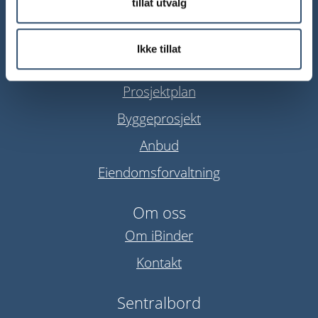
tillat utvalg
Ikke tillat
Våre tjenester
Prosjektplan
Byggeprosjekt
Anbud
Eiendomsforvaltning
Om oss
Om iBinder
Kontakt
Sentralbord