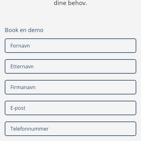
dine behov.
Språk:
English
Book en demo
Svenska
Dansk
Polski
Slovenčina
United States
Spansk
Nederlands
Suomi