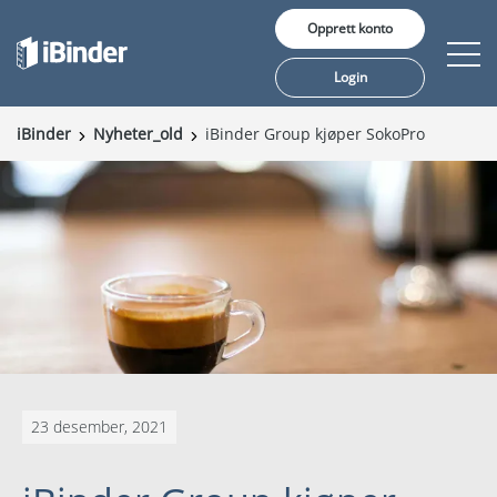
Opprett konto
Login
iBinder
Nyheter_old
iBinder Group kjøper SokoPro
Våre tjenester
Pris
Innsikt
Kunder
Om oss
23 desember, 2021