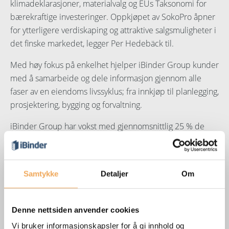
klimadeklarasjoner, materialvalg og EUs Taksonomi for
bærekraftige investeringer. Oppkjøpet av SokoPro åpner
for ytterligere verdiskaping og attraktive salgsmuligheter i
det finske markedet, legger Per Hedebäck til.
Med høy fokus på enkelhet hjelper iBinder Group kunder
med å samarbeide og dele informasjon gjennom alle
faser av en eiendoms livssyklus; fra innkjøp til planlegging,
prosjektering, bygging og forvaltning.
iBinder Group har vokst med gjennomsnittlig 25 % de
siste 3 årene og har blitt kåret til Gaselle i flere nordiske
land.
Lav produktivitet, høyt ressursforbruk og høy klima- og
Samtykke
Detaljer
Om
miljøbelastning er store utfordringer for bygg- og
eiendomssektoren.
Denne nettsiden anvender cookies
– Ved å bli en del av iBinder Group kan SokoPro-
Vi bruker informasjonskapsler for å gi innhold og