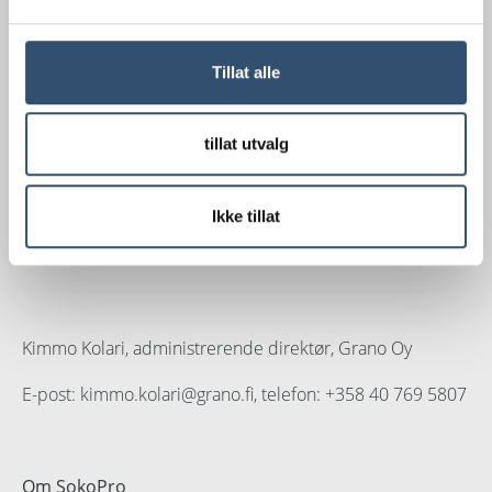
bli fullført i slutten av januar 2022.
Tillat alle
For mer informasjon, vennligst kontakt
tillat utvalg
Per Hedebäck, president og administrerende direktør i
iBinder Group:
Ikke tillat
E-post: per.hedeback@ibinder.com, Tlf: +46 70-247 45
20
Kimmo Kolari, administrerende direktør, Grano Oy
E-post: kimmo.kolari@grano.fi, telefon: +358 40 769 5807
Om SokoPro