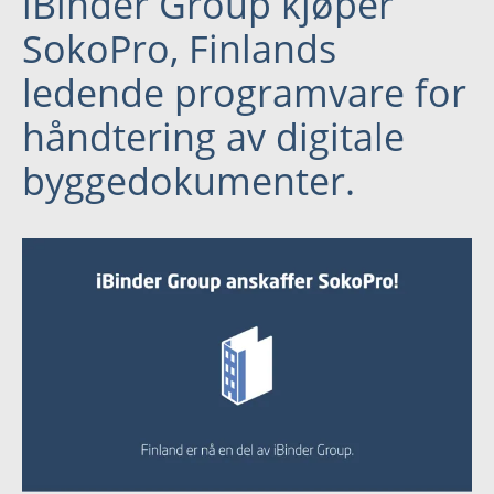
iBinder Group kjøper
Språk:
SokoPro, Finlands
English
ledende programvare for
Svenska
håndtering av digitale
Dansk
byggedokumenter.
Nederlands
Polski
Slovenčina
Suomi
United States
Spansk