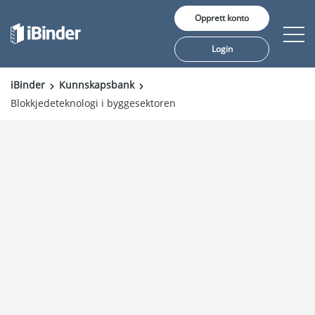
Opprett konto
Login
iBinder
Kunnskapsbank
Blokkjedeteknologi i byggesektoren
Våre tjenester
Pris
Innsikt
Kunder
Om oss