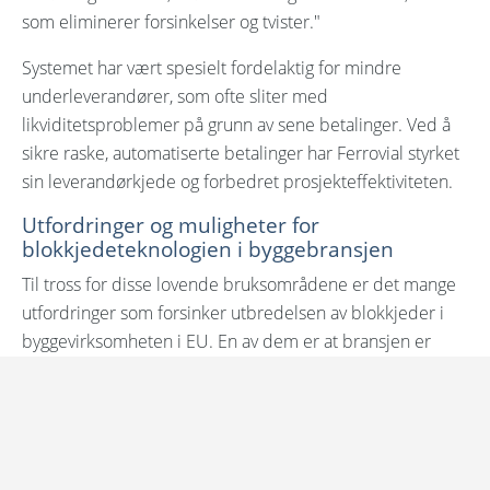
som eliminerer forsinkelser og tvister."
Systemet har vært spesielt fordelaktig for mindre
underleverandører, som ofte sliter med
likviditetsproblemer på grunn av sene betalinger. Ved å
sikre raske, automatiserte betalinger har Ferrovial styrket
sin leverandørkjede og forbedret prosjekteffektiviteten.
Utfordringer og muligheter for
blokkjedeteknologien i byggebransjen
Til tross for disse lovende bruksområdene er det mange
utfordringer som forsinker utbredelsen av blokkjeder i
byggevirksomheten i EU. En av dem er at bransjen er
fragmentert, med mange små og mellomstore bedrifter. I
tillegg gir strømforbruket knyttet til enkelte
blokkjedenettverk grunn til bekymring for bærekraften,
selv om nyere og mer effektive protokoller er under
utvikling.