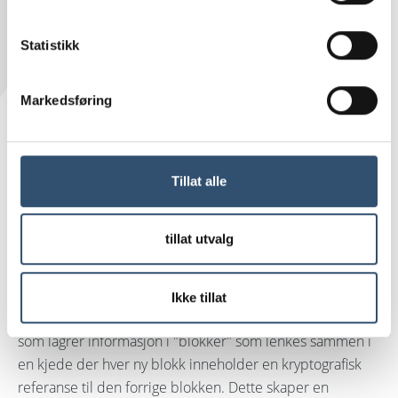
Statistikk
Markedsføring
Denne teknologien for "distribuert hovedbok", som er
mest kjent i forbindelse med kryptovaluta, kan brukes til
Tillat alle
å spore materialer, verifisere sertifiseringer og
effektivisere betalinger i byggeprosjekter. I denne
artikkelen ser vi nærmere på hvordan blokkjedeteknologi
tillat utvalg
brukes i byggesektoren i Europa.
Hva er blokkjedeteknologi?
Ikke tillat
Blokkjedeteknologi er et desentralisert digitalt system
som lagrer informasjon i "blokker" som lenkes sammen i
en kjede der hver ny blokk inneholder en kryptografisk
referanse til den forrige blokken. Dette skaper en