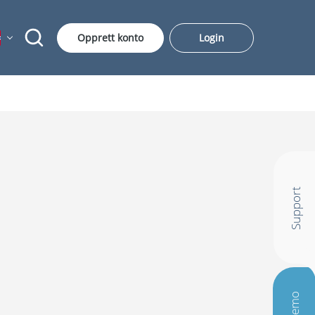
Opprett konto
Login
Support