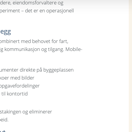
ledere, eiendomsforvaltere og
speriment – det er en operasjonell
legg
ombinert med behovet for fart,
dig kommunikasjon og tilgang. Mobile-
okumenter direkte på byggeplassen
ikoer med bilder
ppgavefordelinger
til kontortid
stakingen og eliminerer
eid.