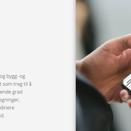
 og bygg- og
 som treg til å
økende grad
tegninger,
rdinere
id.