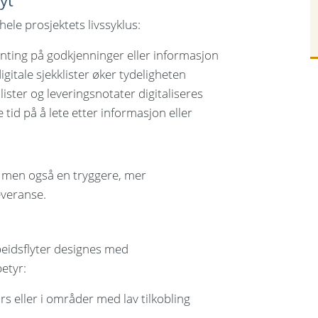
yt
hele prosjektets livssyklus:
nting på godkjenninger eller informasjon
gitale sjekklister øker tydeligheten
ister og leveringsnotater digitaliseres
tid på å lete etter informasjon eller
t, men også en tryggere, mer
everanse.
beidsflyter designes med
etyr:
s eller i områder med lav tilkobling