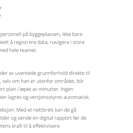
r
r
personell på byggeplassen, ikke bare
elt å registrere data, navigere i store
med hele teamet.
der av uventede grunnforhold direkte til
, selv om han er utenfor området, blir
t plan i løpet av minutter. Ingen
en lagres og versjonsstyres automatisk.
eksjon. Med et nettbrett kan de gå
bilder og sende en digital rapport før de
ens kraft til å effektivisere