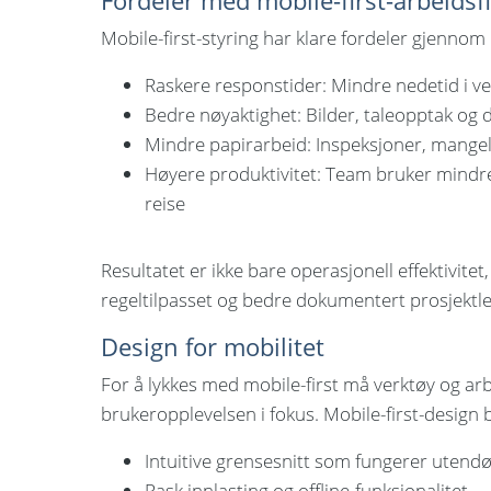
Fordeler med mobile-first-arbeidsfl
Mobile-first-styring har klare fordeler gjennom 
Raskere responstider: Mindre nedetid i ve
Bedre nøyaktighet: Bilder, taleopptak og di
Mindre papirarbeid: Inspeksjoner, mangell
Høyere produktivitet: Team bruker mindre 
reise
Resultatet er ikke bare operasjonell effektivite
regeltilpasset og bedre dokumentert prosjektl
Design for mobilitet
For å lykkes med mobile-first må verktøy og ar
brukeropplevelsen i fokus. Mobile-first-design b
Intuitive grensesnitt som fungerer utendør
Rask innlasting og offline-funksjonalitet