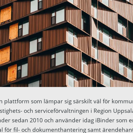
en plattform som lämpar sig särskilt väl för komm
stighets- och serviceförvaltningen i Region Uppsal
Binder sedan 2010 och använder idag iBinder som e
al för fil- och dokumenthantering samt ärendehant