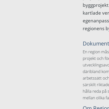
byggprojekt.
kartlade ve
egenanpassa
regionens b
Dokument- 
En region måst
projekt och fö
utvecklingsavd
däribland komm
arbetssätt och
särskilt rikta
hålla reda på
mellan olika f
Om Region 