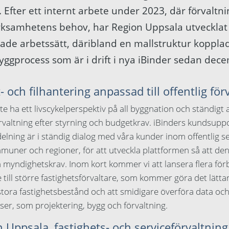
 Efter ett internt arbete under 2023, där förvaltn
rksamhetens behov, har Region Uppsala utvecklat 
de arbetssätt, däribland en mallstruktur kopplad 
yggprocess som är i drift i nya iBinder sedan de
och filhantering anpassad till offentlig för
e ha ett livscykelperspektiv på all byggnation och ständigt
rvaltning efter styrning och budgetkrav. iBinders kundsupp
elning är i ständig dialog med våra kunder inom offentlig se
uner och regioner, för att utveckla plattformen så att den
 myndighetskrav. Inom kort kommer vi att lansera flera för
de till större fastighetsförvaltare, som kommer göra det lätta
 stora fastighetsbestånd och att smidigare överföra data o
aser, som projektering, bygg och förvaltning.
Uppsala, fastighets- och serviceförvaltnin