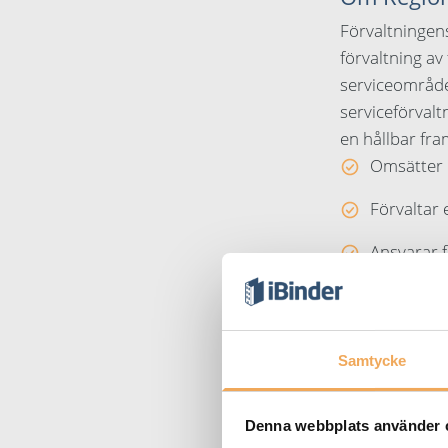
Förvaltningen
förvaltning av
serviceområden
serviceförval
en hållbar fra
Omsätter 
Förvaltar 
Ansvarar 
Uppsala.
Kunder är
sjukhuset.
Samtycke
Läs fler 
Denna webbplats använder 