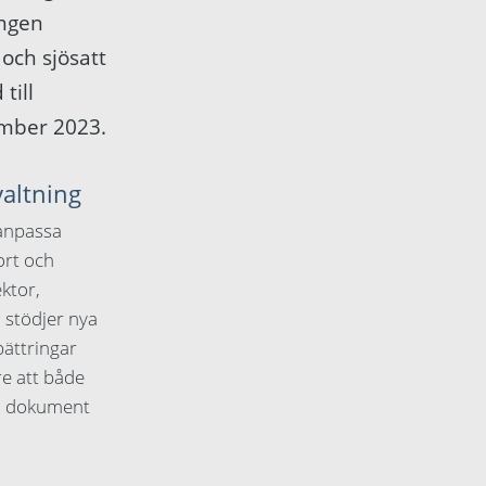
ingen
och sjösatt
till
cember 2023.
valtning
 anpassa
ort och
ktor,
 stödjer nya
bättringar
re att både
ch dokument
g