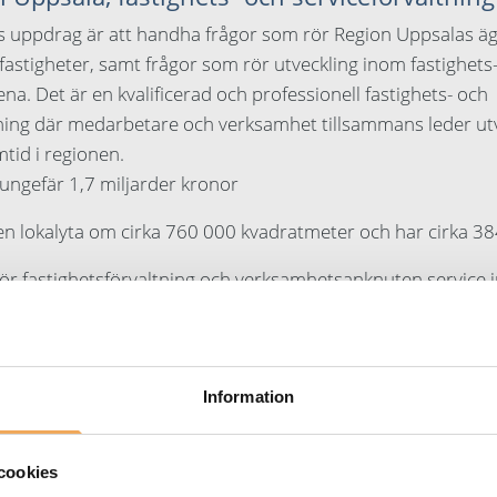
s uppdrag är att handha frågor som rör Region Uppsalas ä
 fastigheter, samt frågor som rör utveckling inom fastighets-
a. Det är en kvalificerad och professionell fastighets- och
tning där medarbetare och verksamhet tillsammans leder ut
mtid i regionen.
ungefär 1,7 miljarder kronor
en lokalyta om cirka 760 000 kvadratmeter och har cirka 38
för fastighetsförvaltning och verksamhetsanknuten service
 samtliga förvaltningar inom Region Uppsala, den största 
Information
kundcase
cookies