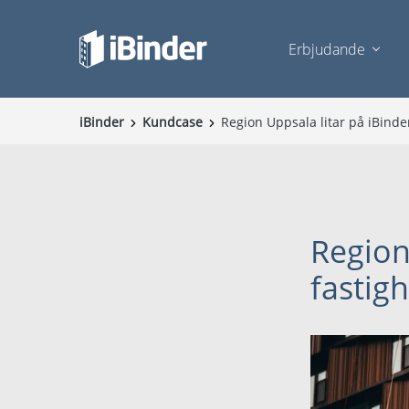
Erbjudande
iBinder
Kundcase
Region Uppsala litar på iBinder
Region
fastig