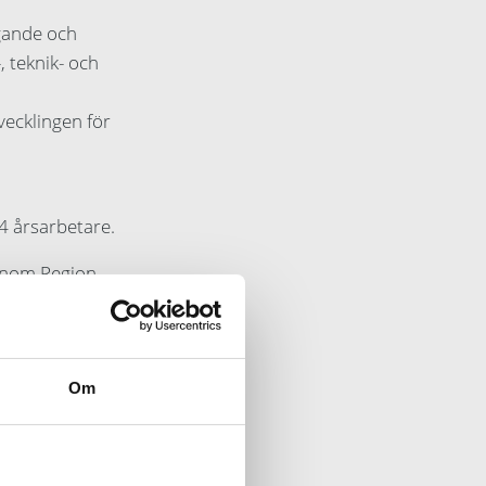
gande och
, teknik- och
vecklingen för
4 årsarbetare.
 inom Region
är Akademiska
Om