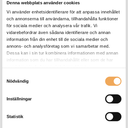
arbetskraft flyttar till nya områden följer behovet av
Denna webbplats använder cookies
bostäder, skolor och samhällskritiska funktioner.
Vi använder enhetsidentifierare för att anpassa innehållet
Hållbarhet får här en ny dimension, det handlar inte bara
och annonserna till användarna, tillhandahålla funktioner
om klimat och miljö, utan även om att säkerställa
för sociala medier och analysera vår trafik. Vi
fungerande el- och vattenförsörjning, transporter och
vidarebefordrar även sådana identifierare och annan
samhällsservice.
information från din enhet till de sociala medier och
annons- och analysföretag som vi samarbetar med.
Norden – en säker marknad att investera i
Dessa kan i sin tur kombinera informationen med annan
Norden uppfattas som en stabil plats att växa på jämfört
information som du har tillhandahållit eller som de har
med övriga Europa. Kapital finns att investera, och de som
samlat in när du har använt deras tjänster.
satsar här har goda möjligheter till långsiktig avkastning.
Samtyckesval
Diskussionen på Business Arena handlade framför allt om
Nödvändig
tidsperspektivet: när vänder marknaden? Skepsisen för en
snabb återhämtning finns kvar, men signalerna om en
Inställningar
positiv vändning är tydliga.
Statistik