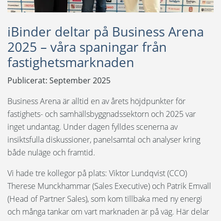
Språk:
iBinder deltar på Business Arena
English
2025 – våra spaningar från
Dansk
fastighetsmarknaden
Norsk
Publicerat: September 2025
Nederlands
Business Arena är alltid en av årets höjdpunkter för
fastighets- och samhällsbyggnadssektorn och 2025 var
Polski
inget undantag. Under dagen fylldes scenerna av
Suomi
insiktsfulla diskussioner, panelsamtal och analyser kring
både nuläge och framtid.
United States
Vi hade tre kollegor på plats: Viktor Lundqvist (CCO)
Spanska
Therese Munckhammar (Sales Executive) och Patrik Emvall
(Head of Partner Sales), som kom tillbaka med ny energi
och många tankar om vart marknaden är på väg. Här delar