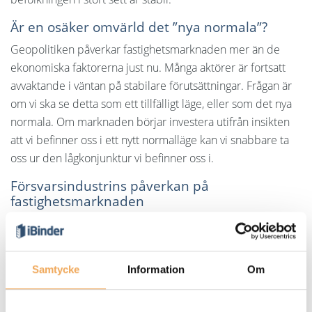
Är en osäker omvärld det ”nya normala”?
Geopolitiken påverkar fastighetsmarknaden mer än de
ekonomiska faktorerna just nu. Många aktörer är fortsatt
avvaktande i väntan på stabilare förutsättningar. Frågan är
om vi ska se detta som ett tillfälligt läge, eller som det nya
normala. Om marknaden börjar investera utifrån insikten
att vi befinner oss i ett nytt normalläge kan vi snabbare ta
oss ur den lågkonjunktur vi befinner oss i.
Försvarsindustrins påverkan på
fastighetsmarknaden
Louise Landeman, chef för hållbarhetsanalys på Danske
Bank, och Max Barclay, VD på Newsec, diskuterade
försvarsindustrins växande roll. De massiva investeringarna,
Samtycke
Information
Om
särskilt i Norden, kommer att påverka både
bostadsmarknad och infrastruktur. När produktion och