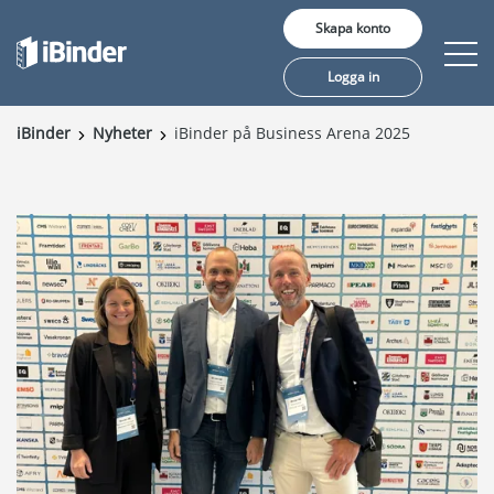
Skapa konto
Logga in
iBinder
Nyheter
iBinder på Business Arena 2025
Erbjudande
Pris
Insikter
Kunder
Om oss