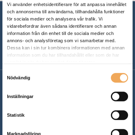
Vi använder enhetsidentifierare för att anpassa innehållet
och annonserna till användarna, tillhandahålla funktioner
för sociala medier och analysera vår trafik. Vi
vidarebefordrar även sådana identifierare och annan
information från din enhet till de sociala medier och
annons- och analysföretag som vi samarbetar med.
Dessa kan i sin tur kombinera informationen med annan
information som du har tillhandahållit eller som de har
samlat in när du har använt deras tjänster.
Samtyckesval
Nödvändig
Support
Inställningar
Support:
019 - 27 00 00
Statistik
Email:
support@ibinder.se
Adress: Hantverkargatan 25 B,
112 21 Stockholm
Marknadsföring