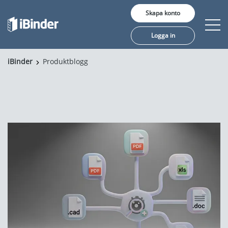
Skapa konto
Logga in
iBinder
Produktblogg
Erbjudande
Pris
Insikter
Kunder
Om oss