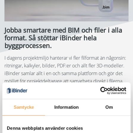
Språk:
English
Jobba smartare med BIM och filer i alla
Dansk
format. Så stöttar iBinder hela
Norsk
byggprocessen.
Nederlands
I dagens projektmiljö hanterar vi fler filformat än någonsin:
ritningar, kalkyler, bilder, PDF:er och allt fler 3D-modeller.
Polski
iBinder samlar allt i en och samma plattform och gör det
möjligt för projektdeltagare att samarbeta direkt i filerna,
Suomi
utan nedladdningar, versionstrassel eller tappad
United States
information. Resultatet är snabbare beslut, färre fel och en
mer sammanhållen projektleverans.
Spanska
Samtycke
Information
Om
Denna webbplats använder cookies