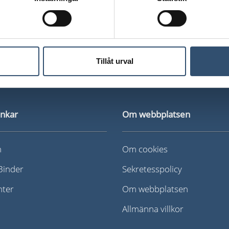
Tillåt urval
änkar
Om webbplatsen
n
Om cookies
iBinder
Sekretesspolicy
nter
Om webbplatsen
Allmänna villkor