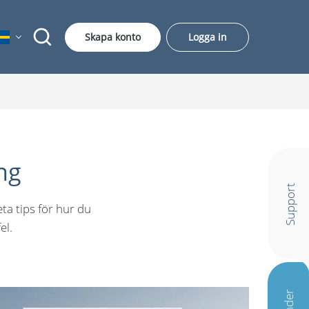
Skapa konto
Logga in
ng
Support
ta tips för hur du
el.