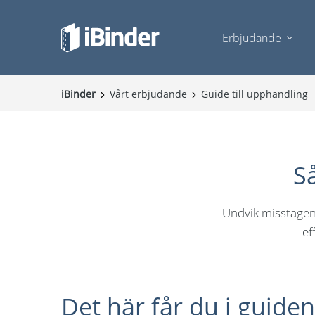
Erbjudande
iBinder
Vårt erbjudande
Guide till upphandling
S
Undvik misstagen 
ef
Det här får du i guiden