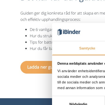
Guiden ger dig konkreta råd för att skapa en m
och effektiv upphandlingsprocess:
De 6 vanligaste misstagen – och hur du u
Hur du strukturerar dokument och inform
Tips för bättre samarbete mellan alla part
Hur du får bättre kontroll genom hela pr
Samtycke
Denna webbplats använder 
Ladda ner guide
Vi använder enhetsidentifierar
sociala medier och analysera 
till de sociala medier och a
med annan information som du 
Samtyckesval
Nödvändig