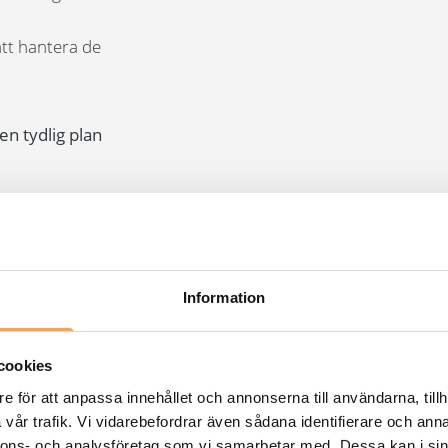
att hantera de
en tydlig plan
Information
cookies
ågor och svar från webbinar
e för att anpassa innehållet och annonserna till användarna, tillh
vår trafik. Vi vidarebefordrar även sådana identifierare och anna
nnons- och analysföretag som vi samarbetar med. Dessa kan i sin