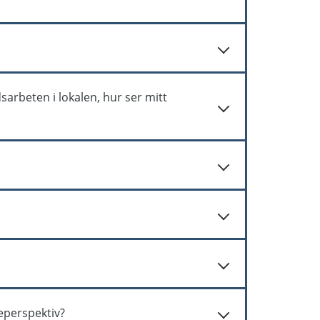
ed anledning av de uppdaterade regelverket i
se entreprenören till Bas-P och Bas-U
te de projekt som lyder under lättnader t.ex.
nat systemstöd.
 ni ha en kontakt från iBinder går det bra att
arbeten i lokalen, hur ser mitt
 inte utsätts för ohälsa eller olycksfall i
. Byggherren ska utse Bas-U, Bas-U i sin tur
h att risker inte sprids till omgivande
 bra att höra av sig till oss så ser vi till att
mheter. Åtgärder för att eliminera risker
amgår att byggherren ska se till att det är
reperspektiv?
 byggherreansvaret samt