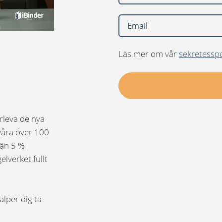
Läs mer om vår
sekretesspo
rleva de nya
 våra över 100
än 5 %
elverket fullt
älper dig ta