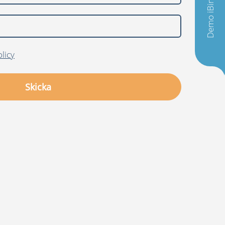
Demo iBinder
licy