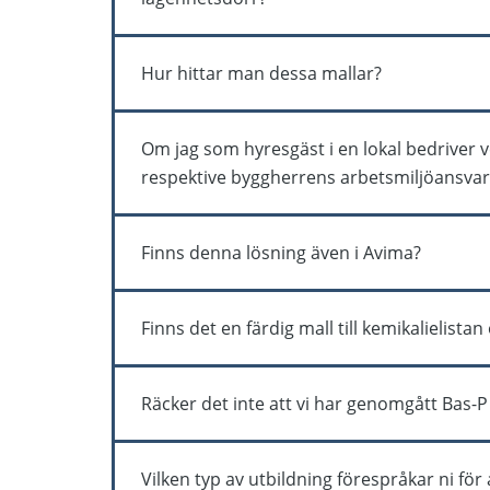
utan inblandning från byggherren. MKB har va
5 kap AFS 2023:3 som beskrivs ovan i detta sv
Ja, vi hanterar alla projekt som faller inom 
återfinns i iBinder.
Hur hittar man dessa mallar?
arbeten som pågår under 2 dagar och är åter
För att få tillgång till arbetsmiljöfliken och 
Om jag som hyresgäst i en lokal bedriver 
fylla i formuläret som finns länkat i detta mail
respektive byggherrens arbetsmiljöan
Du som hyresgäst har arbetsgivaransvaret för d
Finns denna lösning även i Avima?
arbetet. Sedan låter hyresvärden utföra byggn
utser en handläggare Bas-U som ska se till att
Ja, denna kommer inom kort finnas i Avima. Om d
verksamheter (t.ex. en hyresgäst). Handlägg
Finns det en färdig mall till kemikalielist
ni får göra det.
styr handläggare Bas-U genom att i tid eller 
Ja, det finns i systemet.
Räcker det inte att vi har genomgått Bas
Bas-P och Bas-U utbildning täcker inte upp ar
Vilken typ av utbildning förespråkar ni fö
tydligt vem eller vilka inom byggherrens org