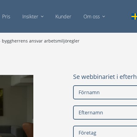
Pris
Insikter
Kunder
Om oss
 byggherrens ansvar arbetsmiljöregler
Se webbinariet i efter