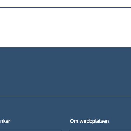
rm av utbildning inom byggherrens arbetsmiljöansvar - foku
ggande arbetsmiljö minst 1 dag.
.
änkar
Om webbplatsen