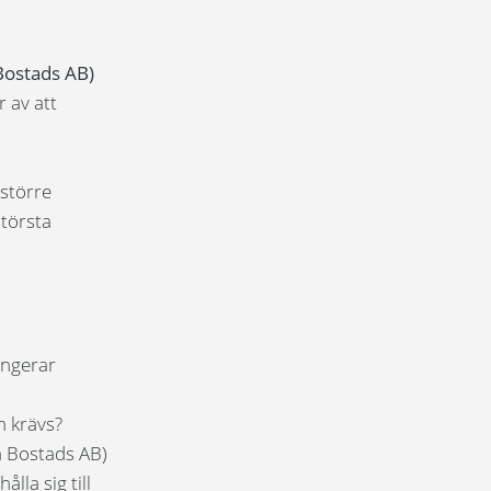
ostads AB)
 av att
 större
största
ungerar
m krävs?
 Bostads AB)
lla sig till