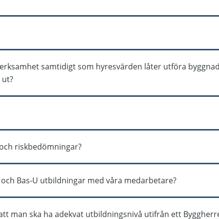
lt att återta byggherrenasvaret i flera pågående projekt m
ar. Mall för återtagande av byggherreansvar och istället ut
ramen för byggnads- och anläggningsarbeten i iBinder, dock in
kommande utan då tillämpas generell arbetsmiljöplan i an
dess mallar så måste man teckna tilläggsavtal med iBinder. Vill
verksamhet samtidigt som hyresvärden låter utföra byggnads
 så hör vi av oss.
svar ut?
in personal som arbetsgivare och ska se till att din personal
adsarbeten i lokalen vilket då hyresvärden är byggherre för
 byggnads- och anläggningsarbetet sker på ett säkert sätt oc
et finns intresse av att testa den innan skarp release går det
aren ska även ha kontinuerliga samråd med omgivande verksa
an och riskbedömningar?
rum avgränsa riskfyllda arbeten.
-P och Bas-U utbildningar med våra medarbetare?
betsmiljökompetenskravet i AFS 2023:3 2 kap 15 § där det fr
r att man ska ha adekvat utbildningsnivå utifrån ett Byggher
anisation som ska ha de arbetsmiljöuppgifter som följer av