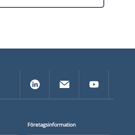
s 2 kap. Bas-P och Bas-U utbildning
Företagsinformation