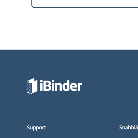
arbetsmiljökompetens. Därför krävs någon fo
Byggherrens arbetsmiljöansvar inkl. grundlä
fokuserar på 3:e och 4:e kapitlet i AFS 2023:3
Support
Snabbl