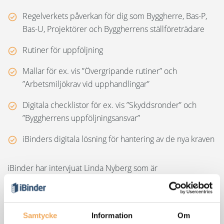
Regelverkets påverkan för dig som Byggherre, Bas-P,
Bas-U, Projektörer och Byggherrens ställföreträdare
Rutiner för uppföljning
Mallar för ex. vis ”Övergripande rutiner” och
”Arbetsmiljökrav vid upphandlingar”
Digitala checklistor för ex. vis ”Skyddsronder” och
”Byggherrens uppföljningsansvar”
iBinders digitala lösning för hantering av de nya kraven
iBinder har intervjuat Linda Nyberg som är
arbetsmiljökonsult och ägare på Plassner Solutions som till
vardags arbetar med dessa frågor hos ett antal större
byggherrar. Hon ser ett antal stora förbättringar som
Samtycke
Information
Om
kommer göra skillnad i det övergripande