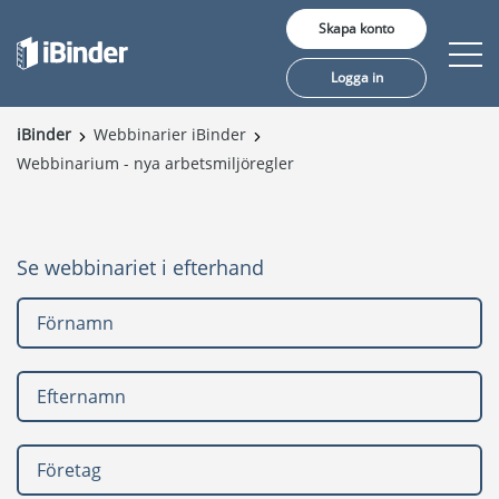
Skapa konto
Logga in
iBinder
Webbinarier iBinder
Webbinarium - nya arbetsmiljöregler
Erbjudande
Pris
Se webbinariet i efterhand
Insikter
Kunder
Om oss