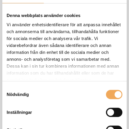
arbetsmiljöarbetet inom byggsektorn och därmed
förhindra ohälsa och olycksfall. De tre viktigaste punkterna
Denna webbplats använder cookies
enligt Linda är:
Vi använder enhetsidentifierare för att anpassa innehållet
och annonserna till användarna, tillhandahålla funktioner
Riskhantering och att alla aktörer får ett ökat ansvar att
för sociala medier och analysera vår trafik. Vi
se över riskerna.
vidarebefordrar även sådana identifierare och annan
Byggherrens, Bas-P:s och Bas-U:s uppföljningsansvar
information från din enhet till de sociala medier och
annons- och analysföretag som vi samarbetar med.
Tydligare krav på samverkan och överlämning
Dessa kan i sin tur kombinera informationen med annan
information som du har tillhandahållit eller som de har
samlat in när du har använt deras tjänster.
iBinder ser det här som en väldigt viktig del i våra kunders
arbete med byggprojekt och vill därför bjuda in till ett
Samtyckesval
Nödvändig
webbinarium där Linda från Plassner kommer förtydliga
innebörden av det nya regelverket som träder i kraft den 1
januari 2025. Vi kommer även här visa hur man med hjälp
Inställningar
av iBinders digitala lösning kan leva upp till de nya reglerna
genom att arbeta med de mallar och checklistor som finns