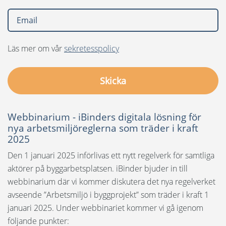
Språk:
English
Läs mer om vår
sekretesspolicy
Dansk
Nederlands
Norsk
Webbinarium - iBinders digitala lösning för
Polski
nya arbetsmiljöreglerna som träder i kraft
2025
Suomi
Den 1 januari 2025 införlivas ett nytt regelverk för samtliga
United States
aktörer på byggarbetsplatsen. iBinder bjuder in till
Spanska
webbinarium där vi kommer diskutera det nya regelverket
avseende ”Arbetsmiljö i byggprojekt” som träder i kraft 1
januari 2025. Under webbinariet kommer vi gå igenom
följande punkter: