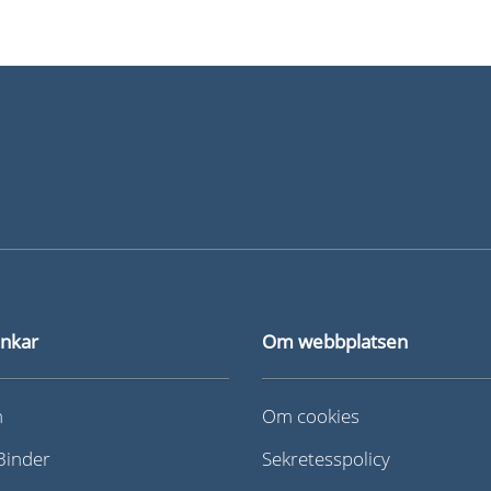
änkar
Om webbplatsen
n
Om cookies
iBinder
Sekretesspolicy