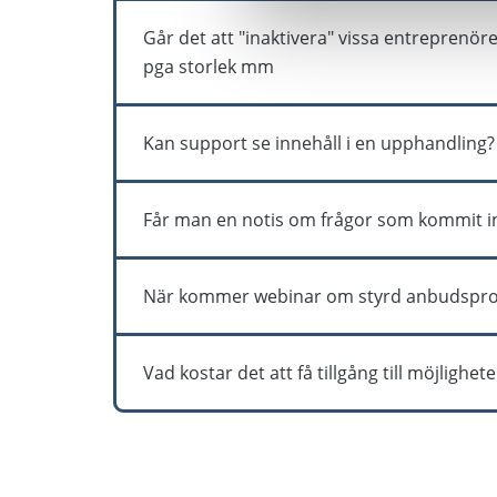
För att säkerställ att den vinnande anbudsgiv
Går det att "inaktivera" vissa entreprenöre
pga storlek mm
Ja, man kan använda inbjudningslistor utan att 
Kan support se innehåll i en upphandling?
Enbart om administratören väljer att tillåta de
Får man en notis om frågor som kommit i
Nej, inte i dagsläget. Men vi kommer att utve
När kommer webinar om styrd anbudspro
Webinar om styrs anbudsprocess kommer sen
Vad kostar det att få tillgång till möjligh
Vi har många olika avtalsalternativ, antingen 
pris här