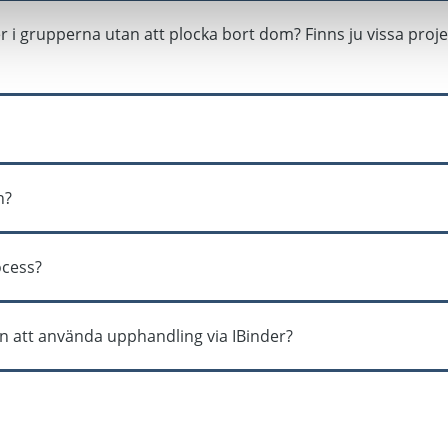
are är juridiskt bundna så behöver ni skriva ett separat avt
r i grupperna utan att plocka bort dom? Finns ju vissa projek
bjuda in alla på listan, man kan själv välja vilka som bjuds i
t.
n?
ckla en sådan funktion framöver.
cess?
are i vår, vi återkommer med en inbjudan.
eten att använda upphandling via IBinder?
betala per upphandling/projekt eller ett avtal där vi inklude