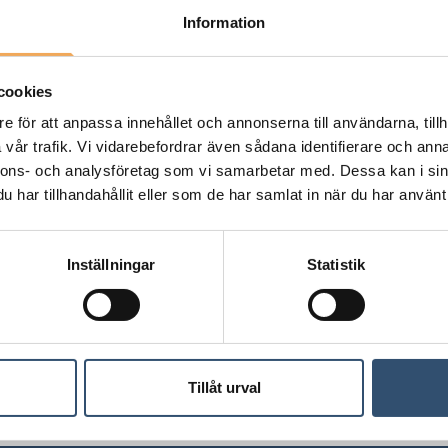
Information
cookies
ågor och svar från webbinar
e för att anpassa innehållet och annonserna till användarna, tillh
vår trafik. Vi vidarebefordrar även sådana identifierare och anna
nnons- och analysföretag som vi samarbetar med. Dessa kan i sin
har tillhandahållit eller som de har samlat in när du har använt 
ud ha licenser hos IBinder eller kommer alla in?
ost och användarkonton är kostnadsfria
Inställningar
Statistik
 upphandling?
e kan bjuda in sina UE direkt till upphandlingen
illbaka?
Tillåt urval
 genom att skicka ett meddelande till alla anbudsgivare.
nande anbudsgivare är de juridiskt bundna eller behöver vi 