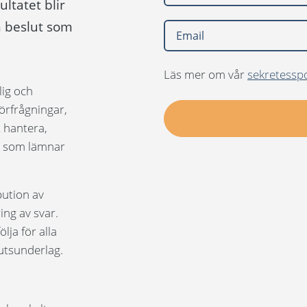
ultatet blir
h beslut som
Läs mer om vår
sekretesspo
lig och
örfrågningar,
t hantera,
ig som lämnar
ibution av
ing av svar.
lja för alla
lutsunderlag.