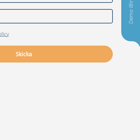
Demo iBinder
licy