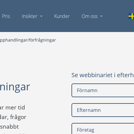
Pris
Insikter
Kunder
Om oss
upphandlingar/förfrågningar
Se webbinariet i efter
gningar
ar mer tid
ar, frågor
 snabbt