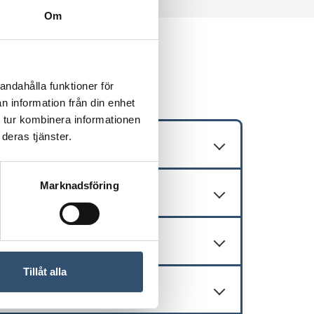
Om
iet
andahålla funktioner för
n information från din enhet
 tur kombinera informationen
deras tjänster.
Marknadsföring
Tillåt alla
en separat e-signatur?