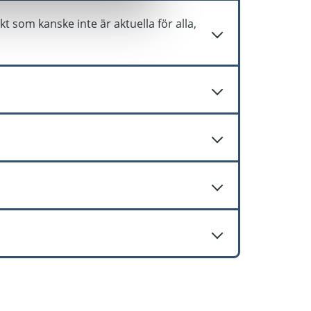
al med e-signatur.
t som kanske inte är aktuella för alla,
n till anbudet.
rar ett större antal upphandlingar/projekt.
Få