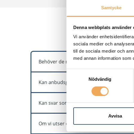
Samtycke
Denna webbplats använder 
Fr
Vi använder enhetsidentifierar
sociala medier och analysera 
till de sociala medier och a
med annan information som du 
Behöver de man bjuder in för att lägga anb
Samtyckesval
Ingen licens krävs, man kan bjuda in via e-p
Nödvändig
Kan anbudsgivare bjuda in sina UE till en
Ja, man kan tillåta att anbudsgivare/mottagar
Kan svar som publicerats för frågor dras t
Avvisa
Nej, men man kan gå ut med ett förtydligande
Om vi utser en vinnare och informerar vin