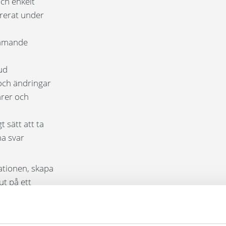
ch enkelt
urerat under
ommande
ud
och ändringar
ärer och
 sätt att ta
na svar
ationen, skapa
ut på ett