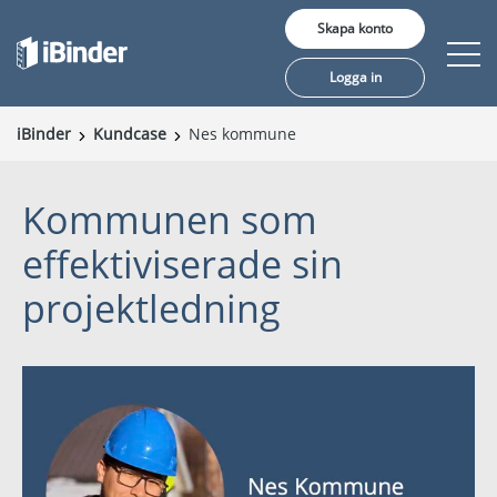
Skapa konto
Logga in
iBinder
Kundcase
Nes kommune
Erbjudande
Kommunen som
Pris
effektiviserade sin
Insikter
projektledning
Kunder
Om oss