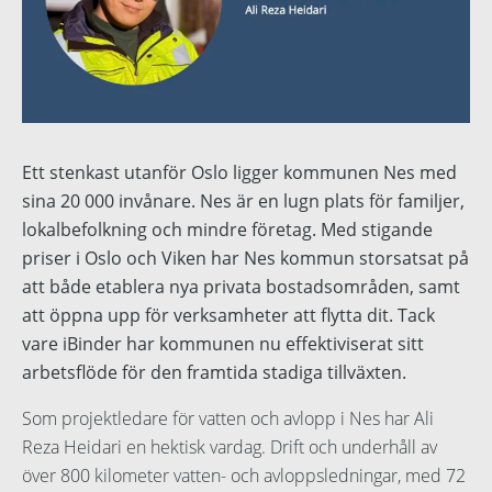
Språk:
English
Norsk
United States
Ett stenkast utanför Oslo ligger kommunen Nes med
sina 20 000 invånare. Nes är en lugn plats för familjer,
Dansk
lokalbefolkning och mindre företag. Med stigande
Nederlands
priser i Oslo och Viken har Nes kommun storsatsat på
att både etablera nya privata bostadsområden, samt
Polski
att öppna upp för verksamheter att flytta dit. Tack
vare iBinder har kommunen nu effektiviserat sitt
Suomi
arbetsflöde för den framtida stadiga tillväxten.
Spanska
Som projektledare för vatten och avlopp i Nes har Ali
Reza Heidari en hektisk vardag. Drift och underhåll av
över 800 kilometer vatten- och avloppsledningar, med 72