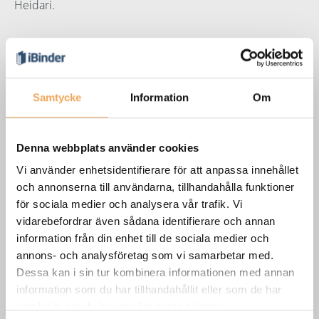
Heidari.
En plattform för projektets alla faser
En digital plattform som är lätt för både nya och
Samtycke
Information
Om
etablerade användare att navigera i, har varit avgörande
för Nes kommuns framgångsrika digitalisering. Samtidigt
Denna webbplats använder cookies
är iBinder så pass heltäckande att pappersversioner och
e-posttrådar helt har kunnat uteslutas. Tack vare det
Vi använder enhetsidentifierare för att anpassa innehållet
enkla gränssnittet och möjligheten att samla all
och annonserna till användarna, tillhandahålla funktioner
för sociala medier och analysera vår trafik. Vi
dokumentation på ett ställe har kommunen inte bara
vidarebefordrar även sådana identifierare och annan
effektiviserat projekten, de har även höjt kvaliteten på
information från din enhet till de sociala medier och
utförandet, berättar Ali Reza Heidari som återigen
annons- och analysföretag som vi samarbetar med.
understryker verktygets lättnavigerade design och
Dessa kan i sin tur kombinera informationen med annan
fördelen med att alltid ha informationen tillgänglig.
information som du har tillhandahållit eller som de har
"Nu använder vi iBinder i projektets alla faser — det vill
samlat in när du har använt deras tjänster.
säga i planeringsfasen, anbudsfasen och