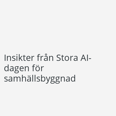
Språk:
English
Dansk
Norsk
Nederlands
Insikter från Stora AI-
Polski
dagen för
Suomi
samhällsbyggnad
United States
Spanska