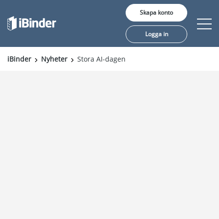
Skapa konto
Logga in
iBinder
Nyheter
Stora AI-dagen
Erbjudande
Pris
Insikter
Kunder
Om oss