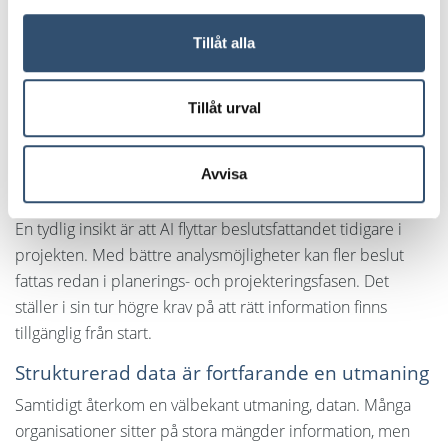
AI var i fokus när iBinder Group, tillsammans med kollegor
Tillåt alla
från iBinder och Avima, deltog på Stora AI-dagen för
samhällsbyggnad i Stockholm. Dagen bjöd på många
perspektiv kring hur tekniken kan skapa värde i branschen,
Tillåt urval
men också vad som fortfarande håller tillbaka
utvecklingen.
Avvisa
Beslut fattas tidigare i projekten
En tydlig insikt är att AI flyttar beslutsfattandet tidigare i
projekten. Med bättre analysmöjligheter kan fler beslut
fattas redan i planerings- och projekteringsfasen. Det
ställer i sin tur högre krav på att rätt information finns
tillgänglig från start.
Strukturerad data är fortfarande en utmaning
Samtidigt återkom en välbekant utmaning, datan. Många
organisationer sitter på stora mängder information, men