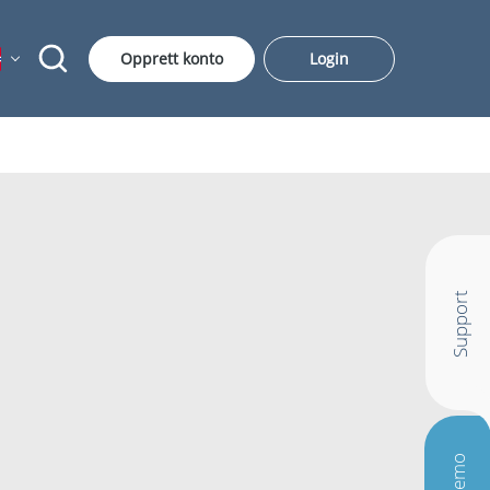
Opprett konto
Login
Support