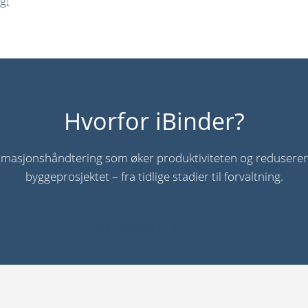
g!
Hvorfor iBinder?
nformasjonshåndtering som øker produktiviteten og reduserer
byggeprosjektet – fra tidlige stadier til forvaltning.
Slik fungerer iBinder