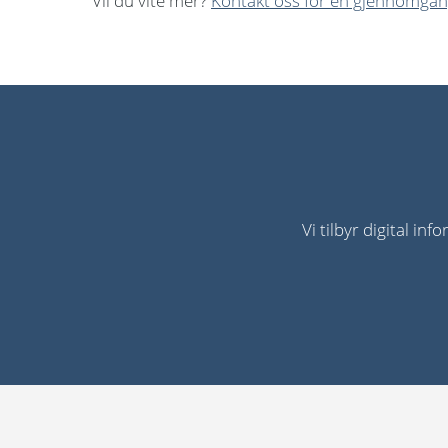
Vil du vite mer?
Kontakt oss for en gjennomgan
Vi tilbyr digital i