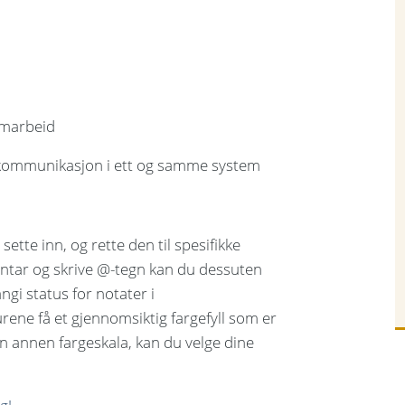
r
samarbeid
og kommunikasjon i ett og samme system
ette inn, og rette den til spesifikke
mentar og skrive @-tegn kan du dessuten
angi status for notater i
rene få et gjennomsiktig fargefyll som er
en annen fargeskala, kan du velge dine