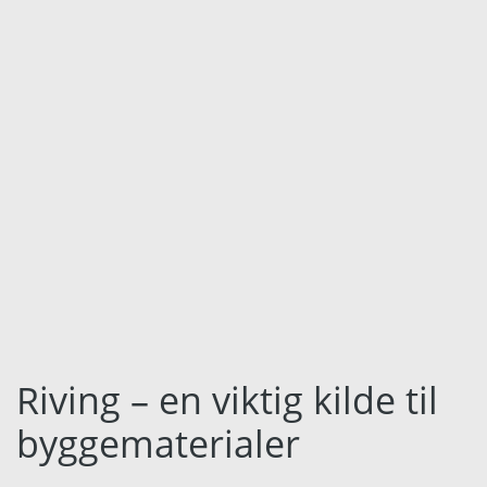
Språk:
English
Svenska
Dansk
Nederlands
Polski
Suomi
United States
Riving – en viktig kilde til
Spansk
byggematerialer