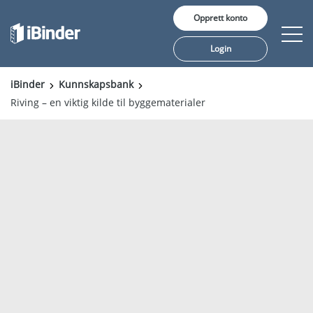
Opprett konto
Login
iBinder
Kunnskapsbank
Riving – en viktig kilde til byggematerialer
Våre tjenester
Pris
Innsikt
Kunder
Om oss