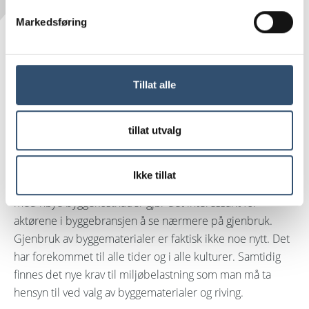
Markedsføring
Det dreier seg om undertak, gulvtepper,
vinduer, dører, tegl og andre materialer som
Tillat alle
ikke brukes på nytt ved renovering og riving,
til tross for at materialet i enkelte tilfeller
tillat utvalg
ikke er utslitt.
Ikke tillat
Sirkularitet er et aktuelt tema, og dette i kombinasjon
med høye byggekostnader gjør det interessant for
aktørene i byggebransjen å se nærmere på gjenbruk.
Gjenbruk av byggematerialer er faktisk ikke noe nytt. Det
har forekommet til alle tider og i alle kulturer. Samtidig
finnes det nye krav til miljøbelastning som man må ta
hensyn til ved valg av byggematerialer og riving.