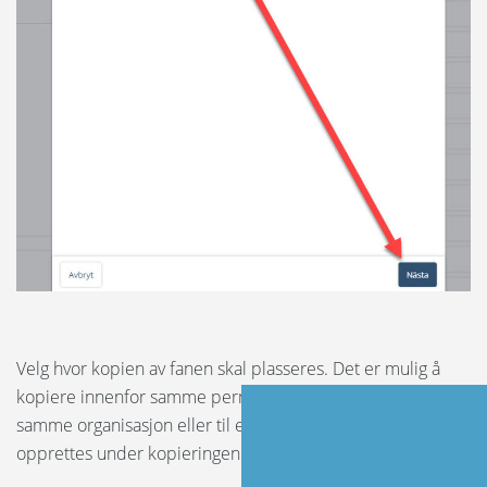
Velg hvor kopien av fanen skal plasseres. Det er mulig å
kopiere innenfor samme perm, til en annen perm innenfor
samme organisasjon eller til en helt ny perm som
opprettes under kopieringen.