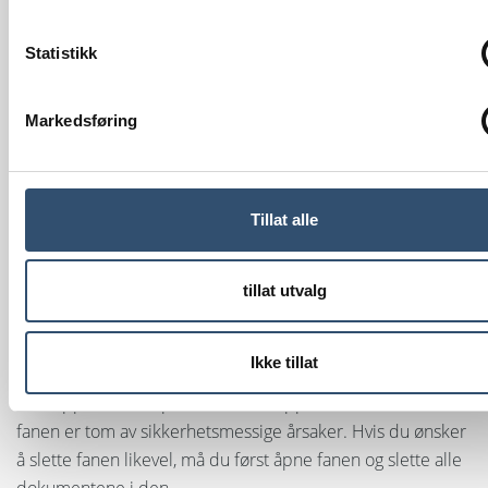
Merk: Hemmelige faner kan alltid sees av de med
administratorrettigheter. En hemmelig fane er markert
Statistikk
med et skjoldsymbol ved siden av fanenavnet.
Når du er ferdig, lagrer du ved å trykke på lagreknappen
:
Markedsføring
Tillat alle
tillat utvalg
Slett flik
For å slette en fane, utvid fanen ved å klikke på pilen til
Ikke tillat
høyre for fanenavnet, og klikk deretter på "Slett"-knappen.
Vær oppmerksom på at "Slett"-knappen bare vises hvis
fanen er tom av sikkerhetsmessige årsaker. Hvis du ønsker
å slette fanen likevel, må du først åpne fanen og slette alle