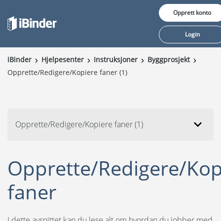
Opprett konto
Login
iBinder
Hjelpesenter
Instruksjoner
Byggprosjekt
Opprette/Redigere/Kopiere faner (1)
Våre tjenester
Pris
Innsikt
Opprette/Redigere/Kopiere faner (1)
Kunder
Opprette/Redigere/Kop
Om oss
faner
Byggprosjekt
I dette avsnittet kan du lese alt om hvordan du jobber med