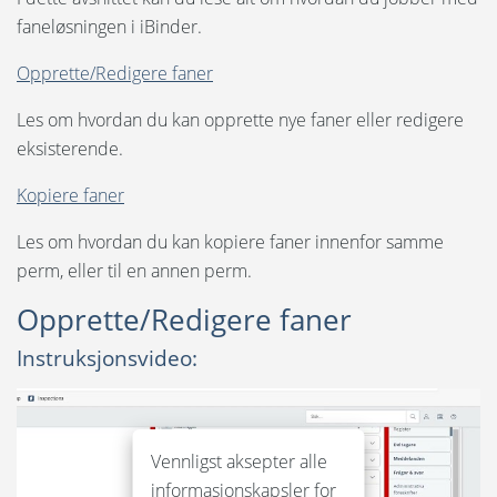
Språk:
faneløsningen i iBinder.
Opprett ny perm
English
Opprette/Redigere faner
Rediger perminformasjon
Svenska
Les om hvordan du kan opprette nye faner eller redigere
Invitere deltakere og sette tillatelser
eksisterende.
Dansk
Kopiere faner
Opprette/Redigere/Kopiere faner (1)
Nederlands
Les om hvordan du kan kopiere faner innenfor samme
Hantering av dokumenter
Polski
perm, eller til en annen perm
.
Suomi
Visningsmoduser og visning
Opprette/Redigere faner
United States
Instruksjonsvideo:
Sjekklister
Spansk
Forespørsel - For innkjøpere
Vennligst aksepter alle
Forespørsel - For tilbydere
informasjonskapsler for