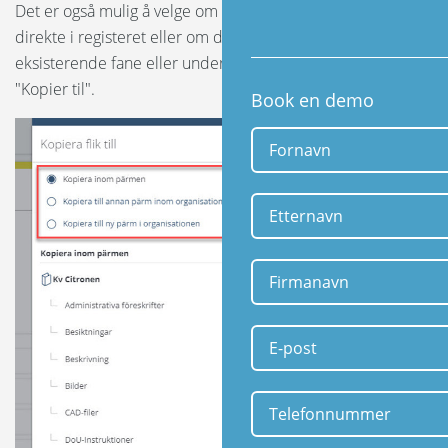
Det er også mulig å velge om den nye fanen skal ligge
direkte i registeret eller om den skal være under en
eksisterende fane eller underfane. Klikk deretter på
"Kopier til"
.
Book en demo