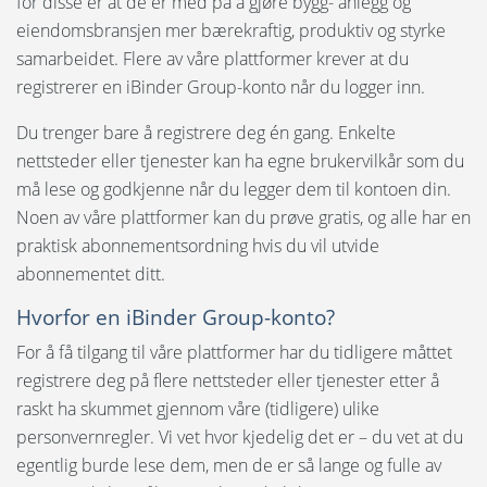
for disse er at de er med på å gjøre bygg- anlegg og
Språk:
eiendomsbransjen mer bærekraftig, produktiv og styrke
Opprett konto
samarbeidet. Flere av våre plattformer krever at du
English
Glemt passord
registrerer en iBinder Group-konto når du logger inn.
Svenska
Du trenger bare å registrere deg én gang. Enkelte
Endre kontoinformasjonen
nettsteder eller tjenester kan ha egne brukervilkår som du
Dansk
må lese og godkjenne når du legger dem til kontoen din.
Bytte e-post
Nederlands
Noen av våre plattformer kan du prøve gratis, og alle har en
praktisk abonnementsordning hvis du vil utvide
Notifikasjoner
Polski
abonnementet ditt.
Suomi
iBinder Group konto
Hvorfor en iBinder Group-konto?
United States
For å få tilgang til våre plattformer har du tidligere måttet
registrere deg på flere nettsteder eller tjenester etter å
Spansk
raskt ha skummet gjennom våre (tidligere) ulike
personvernregler. Vi vet hvor kjedelig det er – du vet at du
egentlig burde lese dem, men de er så lange og fulle av