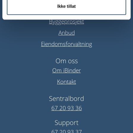
Våre tjenester
Ikke tillat
Prosjektplan
Byggeprosjekt
Anbud
Eiendomsforvaltning
Om oss
Om iBinder
Kontakt
Sentralbord
67 20 93 36
Support
67 20 93 37