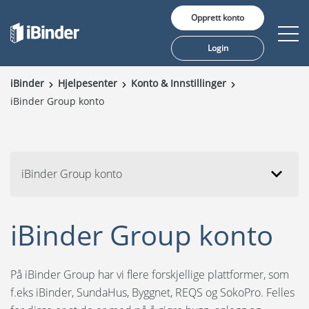
Opprett konto
Login
iBinder
Hjelpesenter
Konto & Innstillinger
iBinder Group konto
Våre tjenester
Pris
Innsikt
iBinder Group konto
Kunder
iBinder Group konto
Om oss
På iBinder Group har vi flere forskjellige plattformer, som
f.eks iBinder, SundaHus, Byggnet, REQS og SokoPro. Felles