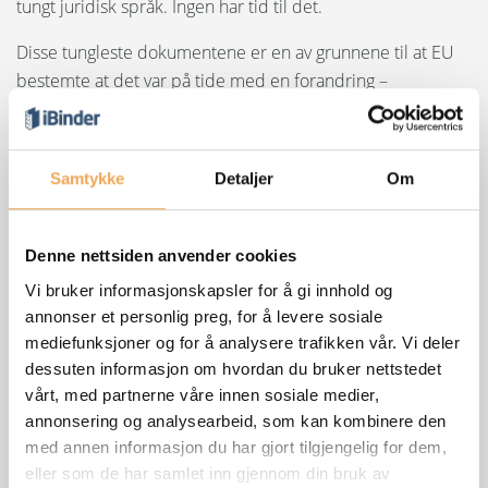
tungt juridisk språk. Ingen har tid til det.
Disse tungleste dokumentene er en av grunnene til at EU
bestemte at det var på tide med en forandring –
personvernforordningen, eller GDPR, trådte i kraft 25. mai
2018. Etter denne datoen må alle selskaper bli tydeligere
og mer åpne om hvordan de samler inn og bruker dine
Samtykke
Detaljer
Om
data.
Hos iBinder Group ser vi på dette som en positiv
Denne nettsiden anvender cookies
forandring. iBinder Group er ansvarlig for å lagre data på
Vi bruker informasjonskapsler for å gi innhold og
din iBinder Group-konto på en trygg og sikker måte samt
annonser et personlig preg, for å levere sosiale
sørge for at disse dataene brukes lovlig i henhold til
mediefunksjoner og for å analysere trafikken vår. Vi deler
forordningen.
dessuten informasjon om hvordan du bruker nettstedet
iBinder Group-konto og personvern
vårt, med partnerne våre innen sosiale medier,
annonsering og analysearbeid, som kan kombinere den
En iBinder Group-konto er en sikker og trygg måte å
med annen informasjon du har gjort tilgjengelig for dem,
håndtere dine personopplysninger på. Hvis du ikke har en
eller som de har samlet inn gjennom din bruk av