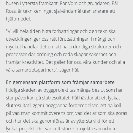
husen i yttersta framkant. För Vd:n och grundaren, Pål
Ross, är tekniken inget självändamål utan snarare ett
hjälpmedel.
"Vi vill hela tiden hitta förbättringar och den tekniska
utvecklingen ger oss rätt förutsättningar. I mångt och
mycket handlar det om att ha ordentliga strukturer och
processer där ordning och reda skapar säkerhet och
främjar kreativitet. Det gäller för oss, våra kunder och alla
våra samarbetspartners", säger Pål.
En gemensam plattform som främjar samarbete
I tidiga skeden av byggprojekt tas många beslut som har
stor påverkan på slutresultatet. Pål hävdar att ett lyckat
slutresultat ligger i noggranna förberedelser. Att ha koll
på vad man kommit överens om, vad det är som ska göras
och hur det ska genomföras är av yttersta vikt för ett
lyckat projekt. Det var i ett större projekt i samarbete