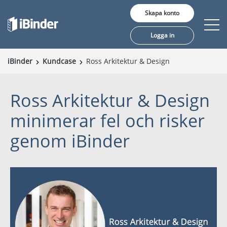
Skapa konto
Logga in
iBinder
Kundcase
Ross Arkitektur & Design
Erbjudande
Ross Arkitektur & Design
Pris
minimerar fel och risker
Insikter
genom iBinder
Kunder
Om oss