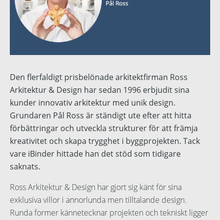
Språk:
English
Dansk
Norsk
Den flerfaldigt prisbelönade arkitektfirman Ross
Arkitektur & Design har sedan 1996 erbjudit sina
United States
kunder innovativ arkitektur med unik design.
Nederlands
Grundaren Pål Ross är ständigt ute efter att hitta
förbättringar och utveckla strukturer för att främja
Polski
kreativitet och skapa trygghet i byggprojekten. Tack
vare iBinder hittade han det stöd som tidigare
Suomi
saknats.
Spanska
Ross Arkitektur & Design har gjort sig känt för sina
exklusiva villor i annorlunda men tilltalande design.
Runda former kännetecknar projekten och tekniskt ligger