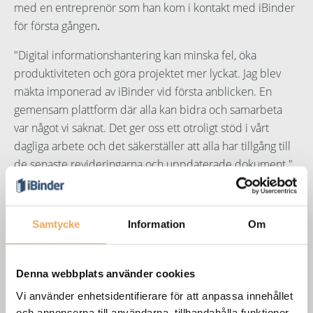
med en entreprenör som han kom i kontakt med iBinder
för första gången
.
"Digital informationshantering kan minska fel, öka
produktiviteten och göra projektet mer lyckat. Jag blev
mäkta imponerad av iBinder vid första anblicken. En
gemensam plattform där alla kan bidra och samarbeta
var något vi saknat. Det ger oss ett otroligt stöd i vårt
dagliga arbete och det säkerställer att alla har tillgång till
de senaste revideringarna och uppdaterade dokument."
Digital informationshantering skapar värde
Nyfikenhet har varit ett ledord från start och modet att
Samtycke
Information
Om
ifrågasätta och utveckla arbetssätt har varit avgörande för
framgångarna hos
Ross Arkitektur & Design
.
En svag länk i
byggprocessen som identifierades tidigt var
Denna webbplats använder cookies
informationshantering och bristen på tydlig
Vi använder enhetsidentifierare för att anpassa innehållet
kommunikation, något som förändrats och förbättrats
och annonserna till användarna, tillhandahålla funktioner