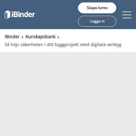
Skapa konto
Logga in
iBinder
Kunskapsbank
Så höjs säkerheten i ditt byggprojekt med digitala verktyg
Erbjudande
Pris
Insikter
Kunder
Om oss