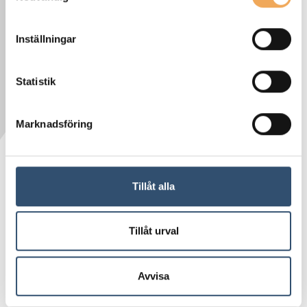
Inställningar
Statistik
Marknadsföring
Digitaliseringen har potentialen att
Tillåt alla
revolutionera sättet vi hanterar, styr och
genomför byggprojekt. I denna artikel
Tillåt urval
kommer vi att utforska hur digitaliseringen
kan påverka projektstyrningen inom
Avvisa
byggindustrin.