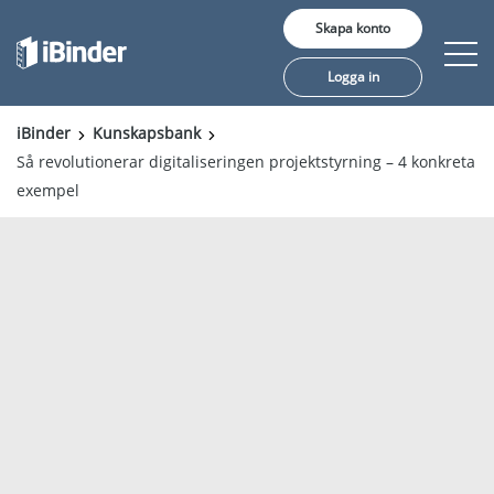
Skapa konto
Logga in
iBinder
Kunskapsbank
Så revolutionerar digitaliseringen projektstyrning – 4 konkreta
Erbjudande
exempel
Pris
Insikter
Kunder
Om oss