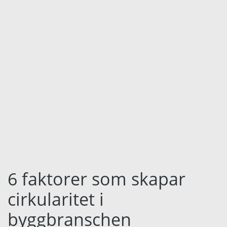
Språk:
English
Dansk
Norsk
Nederlands
Polski
Suomi
United States
6 faktorer som skapar
Spanska
cirkularitet i
byggbranschen