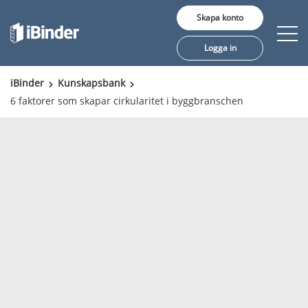
Skapa konto
Logga in
iBinder
Kunskapsbank
6 faktorer som skapar cirkularitet i byggbranschen
Erbjudande
Pris
Insikter
Kunder
Om oss